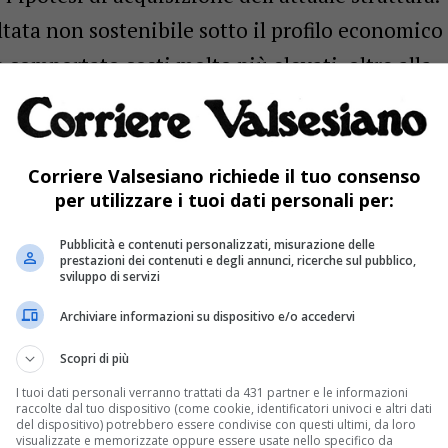
ltata non sostenibile sotto il profilo economico
 comportato costi molto più elevati, oltre alla
ediato ulteriori importanti interventi, tra cui
, con un rilevante impatto finanziario.
Corriere Valsesiano richiede il tuo consenso
elemento di complessità: la proprietà
per utilizzare i tuoi dati personali per:
ondizione che avrebbe richiesto la stipula di
Pubblicità e contenuti personalizzati, misurazione delle
ppure l’avvio di ulteriori acquisizioni, con
prestazioni dei contenuti e degli annunci, ricerche sul pubblico,
sviluppo di servizi
e incertezza nella gestione complessiva.
Archiviare informazioni su dispositivo e/o accedervi
i, l’Amministrazione ha individuato in due
Scopri di più
ano la soluzione più funzionale, efficiente e
I tuoi dati personali verranno trattati da 431 partner e le informazioni
raccolte dal tuo dispositivo (come cookie, identificatori univoci e altri dati
sta operativo sia economico. L’acquisizione, per
del dispositivo) potrebbero essere condivise con questi ultimi, da loro
visualizzate e memorizzate oppure essere usate nello specifico da