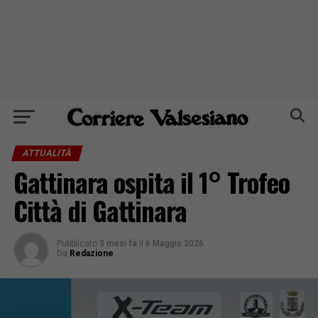
ATTUALITÀ
Gattinara ospita il 1° Trofeo
Città di Gattinara
Pubblicato
3 mesi fa
il
6 Maggio 2026
Da
Redazione