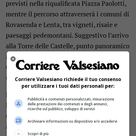
previsti nella riqualificata Piazza Paolotti,
mentre il percorso attraverserà i comuni di
Rovasenda e Lenta, tra vigneti, risaie e
paesaggi pedemontani. Suggestivo l’arrivo
alla Torre delle Castelle, punto panoramico
affacciato sulla città, sui vigneti del
Gattinara DOCG e sullo straordinario
scenario del Monte Rosa.
Corriere Valsesiano richiede il tuo consenso
per utilizzare i tuoi dati personali per:
Particolarmente spettacolare sarà infatti
Pubblicità e contenuti personalizzati, misurazione
l’arrivo, posto al termine di una salita di
delle prestazioni dei contenuti e degli annunci,
ricerche sul pubblico, sviluppo di servizi
circa un chilometro che condurrà gli atleti
Archiviare informazioni su dispositivo e/o accedervi
alla Torre delle Castelle, in un vero e
Scopri di più