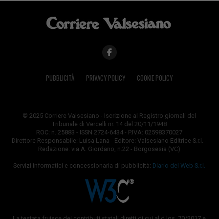
PUBBLICITÀ
PRIVACY POLICY
COOKIE POLICY
© 2025 Corriere Valsesiano - Iscrizione al Registro giornali del
Tribunale di Vercelli nr. 14 del 20/11/1948
ROC: n. 25883 - ISSN 2724-6434 - P.IVA: 02598370027
Direttore Responsabile: Luisa Lana - Editore: Valsesiano Editrice S.r.l. -
Redazione: via A. Giordano, n.22 - Borgosesia (VC)
Servizi informatici e concessionaria di pubblicità:
Diario del Web S.r.l.
La testata fruisce dei contributi statali diretti di cui al d.lgs. 70/2017 e