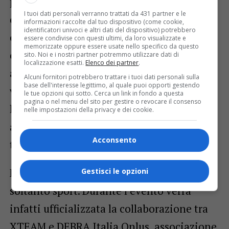
proprio balcone naturale affacciato sulla
I tuoi dati personali verranno trattati da 431 partner e le
città di Gattinara, sulla pianura vercellese
informazioni raccolte dal tuo dispositivo (come cookie,
identificatori univoci e altri dati del dispositivo) potrebbero
e sull’imponente scenario del Monte Rosa
essere condivise con questi ultimi, da loro visualizzate e
memorizzate oppure essere usate nello specifico da questo
e delle vette valsesiane. A fare da cornice
sito. Noi e i nostri partner potremmo utilizzare dati di
localizzazione esatti.
Elenco dei partner
.
alle emozioni della gara saranno inoltre i
Alcuni fornitori potrebbero trattare i tuoi dati personali sulla
base dell'interesse legittimo, al quale puoi opporti gestendo
vigneti del celebre Gattinara DOCG, con i
le tue opzioni qui sotto. Cerca un link in fondo a questa
pagina o nel menu del sito per gestire o revocare il consenso
loro filari ordinati adagiati sulle colline,
nelle impostazioni della privacy e dei cookie.
autentico simbolo identitario del
Acconsento
territorio.
Ma il 1° Trofeo Città di Gattinara non sarà
Gestisci le opzioni
soltanto sport. Durante l’evento verrà
infatti ufficializzata la collaborazione tra
XTEAM e DEBRA Italia Onlus, associazione