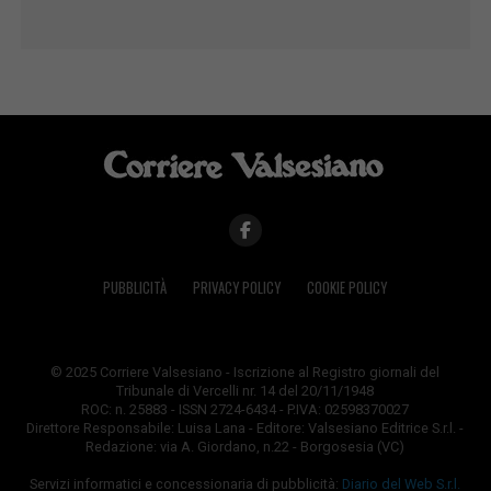
PUBBLICITÀ
PRIVACY POLICY
COOKIE POLICY
© 2025 Corriere Valsesiano - Iscrizione al Registro giornali del
Tribunale di Vercelli nr. 14 del 20/11/1948
ROC: n. 25883 - ISSN 2724-6434 - P.IVA: 02598370027
Direttore Responsabile: Luisa Lana - Editore: Valsesiano Editrice S.r.l. -
Redazione: via A. Giordano, n.22 - Borgosesia (VC)
Servizi informatici e concessionaria di pubblicità:
Diario del Web S.r.l.