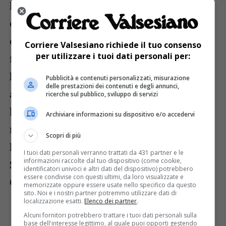
L’opera (del costo complessivo di 40.700
euro, di cui 32.200 per il restauro della
cappella e 8.500 per il crocifisso), è
Corriere Valsesiano richiede il tuo consenso
per utilizzare i tuoi dati personali per:
finanziata dalla Fondazione Comunità
Novarese onlus con la partecipazione
Pubblicità e contenuti personalizzati, misurazione
delle prestazioni dei contenuti e degli annunci,
anche dei cittadini. Progetto e direzione
ricerche sul pubblico, sviluppo di servizi
lavori sono dell’arch. Silvia Angiolini, il
Archiviare informazioni su dispositivo e/o accedervi
restauro della ditta «Arteficio» di Silvana
Scopri di più
Bramante, con l’autorizzazione della
I tuoi dati personali verranno trattati da 431 partner e le
informazioni raccolte dal tuo dispositivo (come cookie,
Sopraintendenza delle Belle Arti (arch.
identificatori univoci e altri dati del dispositivo) potrebbero
essere condivise con questi ultimi, da loro visualizzate e
Cristina Natoli e dott. Benedetta Brison).
memorizzate oppure essere usate nello specifico da questo
sito. Noi e i nostri partner potremmo utilizzare dati di
localizzazione esatti.
Elenco dei partner
.
Alcuni fornitori potrebbero trattare i tuoi dati personali sulla
base dell'interesse legittimo, al quale puoi opporti gestendo