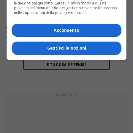
le tue opzioni qui sotto. Cerca un link in fondo a questa
pagina o nel menu del sito per gestire o revocare il consenso
nelle impostazioni della privacy e dei cookie.
ARGOMENTI CORRELATI:
BENEDETTA BRISON
Acconsento
CRISTINA NATOLI
DITTA «ARTEFICIO»
FONDAZIONE COMUNITÀ NOVARESE ONLUS
SILVANA BRAMANTE
SILVIA ANGIOLINI
SOPRAINTENDENZA DELLE BELLE ARTI
Gestisci le opzioni
E TU COSA NE PENSI?
PUBBLICITÀ