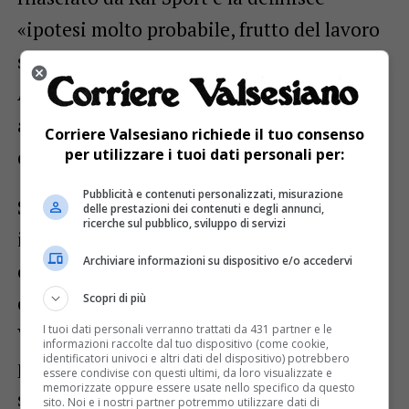
«ipotesi molto probabile, frutto del lavoro
svolto insieme ai consiglieri regionali
Angelo Dago e Alessandro Stecco,
all’assessore Faber Ricca, al presidente
Corriere Valsesiano richiede il tuo consenso
della Provincia Eraldo Botta».
per utilizzare i tuoi dati personali per:
Pubblicità e contenuti personalizzati, misurazione
Sicuramente un evento di questa
delle prestazioni dei contenuti e degli annunci,
ricerche sul pubblico, sviluppo di servizi
importanza, oltre che occasione per
Archiviare informazioni su dispositivo e/o accedervi
coinvolgere gli appassionati al mondo del
ciclismo, sarà una vetrina per tutta la
Scopri di più
I tuoi dati personali verranno trattati da 431 partner e le
Valsesia che diventerà finalmente
informazioni raccolte dal tuo dispositivo (come cookie,
identificatori univoci e altri dati del dispositivo) potrebbero
protagonista di una delle gare sportive più
essere condivise con questi ultimi, da loro visualizzate e
memorizzate oppure essere usate nello specifico da questo
seguite in Italia e in Europa.
sito. Noi e i nostri partner potremmo utilizzare dati di