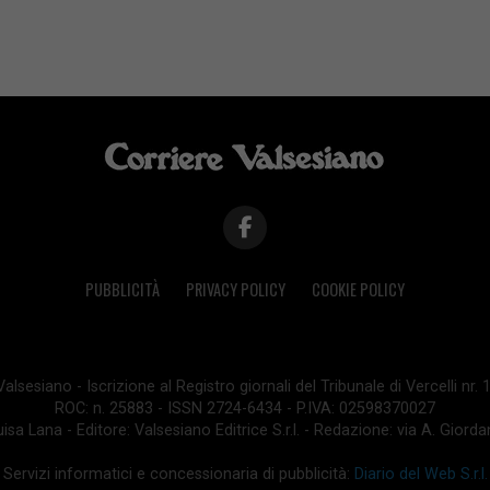
PUBBLICITÀ
PRIVACY POLICY
COOKIE POLICY
lsesiano - Iscrizione al Registro giornali del Tribunale di Vercelli nr.
ROC: n. 25883 - ISSN 2724-6434 - P.IVA: 02598370027
isa Lana - Editore: Valsesiano Editrice S.r.l. - Redazione: via A. Giord
Servizi informatici e concessionaria di pubblicità:
Diario del Web S.r.l.