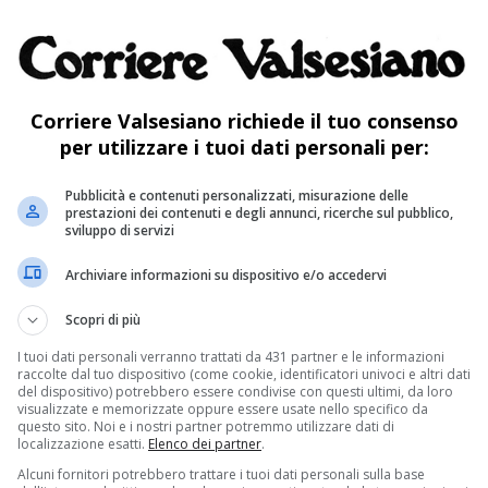
atica artistica, che si avvalga della tecnologia
o creativo o di presentazione, o più
ale che interagisce con i media digitali: gli
entissimi al posto di pennelli e scalpelli, usano
Corriere Valsesiano richiede il tuo consenso
per utilizzare i tuoi dati personali per:
ura e bronzo, hanno competenze da
scienziati ed estro da artisti. Sfruttando tutte
Pubblicità e contenuti personalizzati, misurazione delle
prestazioni dei contenuti e degli annunci, ricerche sul pubblico,
sviluppo di servizi
aputo dare forma e colore ai dati statistici e
che: trasformando i numeri in oggetti che si
Archiviare informazioni su dispositivo e/o accedervi
sequenze di DNA in alberi tanto alti da non
Scopri di più
I tuoi dati personali verranno trattati da 431 partner e le informazioni
raccolte dal tuo dispositivo (come cookie, identificatori univoci e altri dati
del dispositivo) potrebbero essere condivise con questi ultimi, da loro
iuse nel computer di Andrea Agliaudi
visualizzate e memorizzate oppure essere usate nello specifico da
questo sito. Noi e i nostri partner potremmo utilizzare dati di
omo è piccolissimo rispetto alla maestosità
localizzazione esatti.
Elenco dei partner
.
Alcuni fornitori potrebbero trattare i tuoi dati personali sulla base