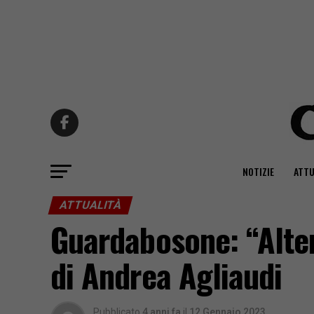
NOTIZIE
ATTU
ATTUALITÀ
Guardabosone: “Alte
di Andrea Agliaudi
Pubblicato
4 anni fa
il
12 Gennaio 2023