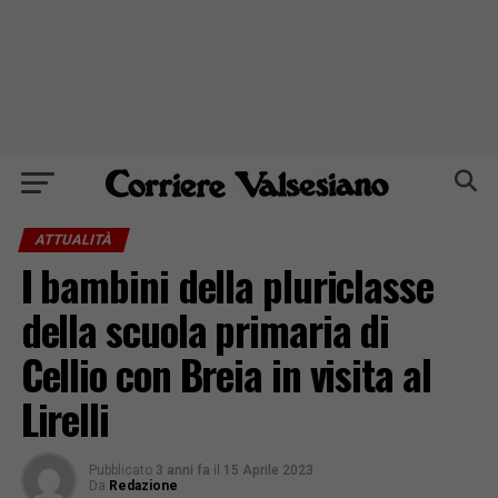
ATTUALITÀ
I bambini della pluriclasse
della scuola primaria di
Cellio con Breia in visita al
Lirelli
Pubblicato
3 anni fa
il
15 Aprile 2023
Da
Redazione