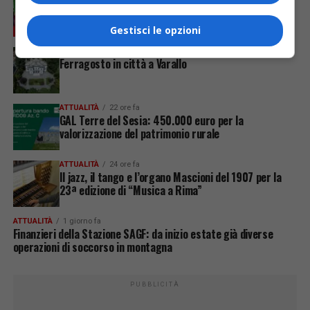
Nidi comunali, dalla Regione 1,5 milioni di euro per
ampliare gli orari dei servizi a parità di tariffa
Gestisci le opzioni
ATTUALITÀ
22 ore fa
Ferragosto in città a Varallo
ATTUALITÀ
22 ore fa
GAL Terre del Sesia: 450.000 euro per la
valorizzazione del patrimonio rurale
ATTUALITÀ
24 ore fa
Il jazz, il tango e l’organo Mascioni del 1907 per la
23ª edizione di “Musica a Rima”
ATTUALITÀ
1 giorno fa
Finanzieri della Stazione SAGF: da inizio estate già diverse
operazioni di soccorso in montagna
PUBBLICITÀ