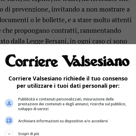
o di prevenzione, invitando a non mostrare a
ocumenti o le bollette, e a stare molto attenti
he che propongano contratti, rammentando
to dalla Legge Bersani, in ogni caso ci sono
anto riguarda la scuola è costante l’opera
smo e lo spaccio di sostanze stupefacenti.
sere la denuncia di maltrattamenti contro i
Corriere Valsesiano richiede il tuo consenso
nti: Raccomandato ha invitato a ponderare
per utilizzare i tuoi dati personali per:
apire se si tratti effettivamente di
Pubblicità e contenuti personalizzati, misurazione delle
petuti, da denunciare ai Carabinieri.
prestazioni dei contenuti e degli annunci, ricerche sul pubblico,
sviluppo di servizi
 che ha suscitato molto interesse, che
Archiviare informazioni su dispositivo e/o accedervi
inacciati, in qualsiasi maniera, perché è stata
Scopri di più