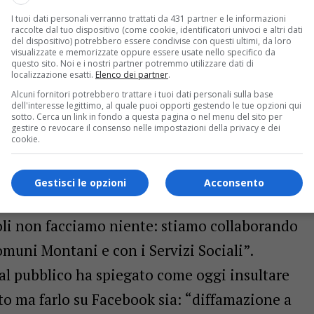
“La difesa è sempre legittima e sono aumentate
I tuoi dati personali verranno trattati da 431 partner e le informazioni
raccolte dal tuo dispositivo (come cookie, identificatori univoci e altri dati
e, passate da quattro a sette anni, ma sottolineo
del dispositivo) potrebbero essere condivise con questi ultimi, da loro
visualizzate e memorizzate oppure essere usate nello specifico da
e a mano armata sono dei professionisti e
questo sito. Noi e i nostri partner potremmo utilizzare dati di
localizzazione esatti.
Elenco dei partner
.
endersi è peregrina. La sicurezza la deve
Alcuni fornitori potrebbero trattare i tuoi dati personali sulla base
dell'interesse legittimo, al quale puoi opporti gestendo le tue opzioni qui
affidata ai cittadini”.
sotto. Cerca un link in fondo a questa pagina o nel menu del sito per
gestire o revocare il consenso nelle impostazioni della privacy e dei
cookie.
sse ha aperto il dialogo con il pubblico.
’Arma perché: “Noi siamo un posto tranquillo in
Gestisci le opzioni
Acconsento
. Il Maresciallo ha sottolineato l’importanza
soli non facciamo niente: stiamo collaborando
muni Montani e con i Servizi Sociali”.
 pubblico ha spiegato come oggi insultare
to ma farlo su Facebook sia: “diffamazione a