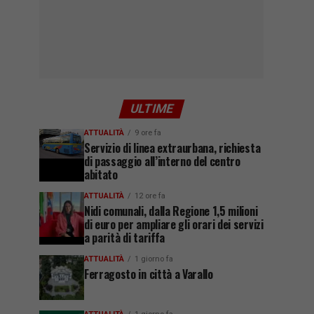
ULTIME
ATTUALITÀ
9 ore fa
Servizio di linea extraurbana, richiesta
di passaggio all’interno del centro
abitato
ATTUALITÀ
12 ore fa
Nidi comunali, dalla Regione 1,5 milioni
di euro per ampliare gli orari dei servizi
a parità di tariffa
ATTUALITÀ
1 giorno fa
Ferragosto in città a Varallo