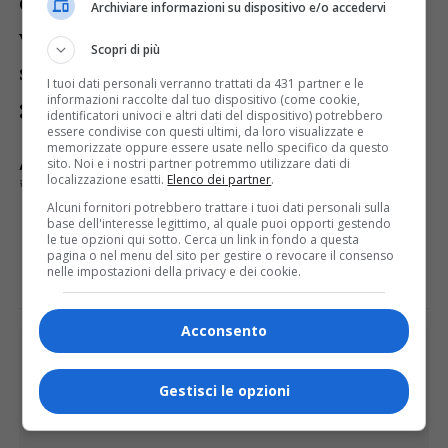
opportunità e a prenotare la propria
Archiviare informazioni su dispositivo e/o accedervi
vaccinazione, per proteggere sia se stessi
Scopri di più
sia la comunità”, commenta il Direttore
I tuoi dati personali verranno trattati da 431 partner e le
informazioni raccolte dal tuo dispositivo (come cookie,
generale dell’ASL,
Marco Ricci
.
identificatori univoci e altri dati del dispositivo) potrebbero
essere condivise con questi ultimi, da loro visualizzate e
memorizzate oppure essere usate nello specifico da questo
sito. Noi e i nostri partner potremmo utilizzare dati di
ARGOMENTI CORRELATI:
BORGOSESIA
localizzazione esatti.
Elenco dei partner
.
GIORNATA VACCINALE
HPV
VERCELLI
Alcuni fornitori potrebbero trattare i tuoi dati personali sulla
base dell'interesse legittimo, al quale puoi opporti gestendo
le tue opzioni qui sotto. Cerca un link in fondo a questa
E TU COSA NE PENSI?
pagina o nel menu del sito per gestire o revocare il consenso
nelle impostazioni della privacy e dei cookie.
Acconsento
PUBBLICITÀ
Gestisci le opzioni