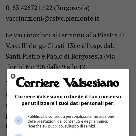
0163 426721 / 22 (Borgosesia)
vaccinazioni@aslvc.piemonte.it
Le vaccinazioni si terranno alla Piastra di
Vercelli (largo Giusti 13) e all’ospedale
Santi Pietro e Paolo di Borgosesia (via
Ilorini Mo 20) dalle 9 alle 12.
“Con questa iniziativa desideriamo
avvicinare ancora di più la popolazione
Corriere Valsesiano richiede il tuo consenso
per utilizzare i tuoi dati personali per:
alla cultura della salute e della
prevenzione. Invitiamo tutti coloro che ne
Pubblicità e contenuti personalizzati, misurazione
delle prestazioni dei contenuti e degli annunci,
hanno diritto a cogliere questa
ricerche sul pubblico, sviluppo di servizi