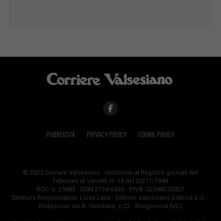
PUBBLICITÀ
PRIVACY POLICY
COOKIE POLICY
© 2025 Corriere Valsesiano - Iscrizione al Registro giornali del
Tribunale di Vercelli nr. 14 del 20/11/1948
ROC: n. 25883 - ISSN 2724-6434 - P.IVA: 02598370027
Direttore Responsabile: Luisa Lana - Editore: Valsesiano Editrice S.r.l. -
Redazione: via A. Giordano, n.22 - Borgosesia (VC)