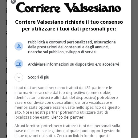
incontrato la Direzione Generale dell’ASL
per un momento di confronto dedicato
Corriere Valsesiano richiede il tuo consenso
per utilizzare i tuoi dati personali per:
anche a questo tema.
Pubblicità e contenuti personalizzati, misurazione
delle prestazioni dei contenuti e degli annunci,
“Siamo molto soddisfatti di questa presa
ricerche sul pubblico, sviluppo di servizi
in servizio – dichiara il Direttore Generale
Archiviare informazioni su dispositivo e/o accedervi
Marco Ricci
– perché ci permette di
Scopri di più
rispondere concretamente alle esigenze
I tuoi dati personali verranno trattati da 431 partner e le
delle famiglie e dei bambini della
informazioni raccolte dal tuo dispositivo (come cookie,
identificatori univoci e altri dati del dispositivo) potrebbero
Valsessera e della Valsesia. Questo incarico
essere condivise con questi ultimi, da loro visualizzate e
memorizzate oppure essere usate nello specifico da questo
rappresenta un importante risultato per il
sito. Noi e i nostri partner potremmo utilizzare dati di
localizzazione esatti.
Elenco dei partner
.
territorio, frutto di un impegno condiviso
Alcuni fornitori potrebbero trattare i tuoi dati personali sulla
base dell'interesse legittimo, al quale puoi opporti gestendo
con le amministrazioni locali con cui
le tue opzioni qui sotto. Cerca un link in fondo a questa