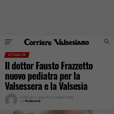
ATTUALITÀ
Il dottor Fausto Frazzetto
nuovo pediatra per la
Valsessera e la Valsesia
Pubblicato
1 anno fa
il
22 Marzo 2025
Da
Redazione