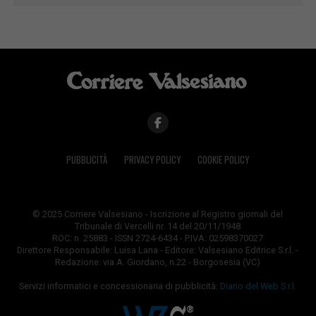
PUBBLICITÀ
PRIVACY POLICY
COOKIE POLICY
© 2025 Corriere Valsesiano - Iscrizione al Registro giornali del
Tribunale di Vercelli nr. 14 del 20/11/1948
ROC: n. 25883 - ISSN 2724-6434 - P.IVA: 02598370027
Direttore Responsabile: Luisa Lana - Editore: Valsesiano Editrice S.r.l. -
Redazione: via A. Giordano, n.22 - Borgosesia (VC)
Servizi informatici e concessionaria di pubblicità:
Diario del Web S.r.l.