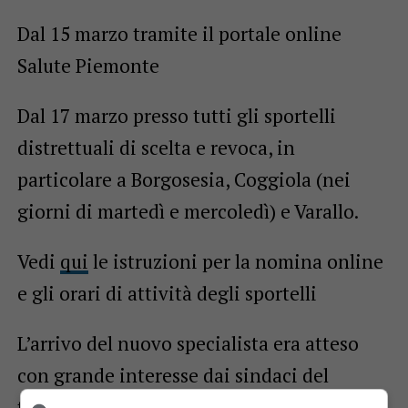
Dal 15 marzo tramite il portale online
Salute Piemonte
Dal 17 marzo presso tutti gli sportelli
distrettuali di scelta e revoca, in
particolare a Borgosesia, Coggiola (nei
giorni di martedì e mercoledì) e Varallo.
Vedi
qui
le istruzioni per la nomina online
e gli orari di attività degli sportelli
L’arrivo del nuovo specialista era atteso
con grande interesse dai sindaci del
territorio, che mercoledì scorso hanno