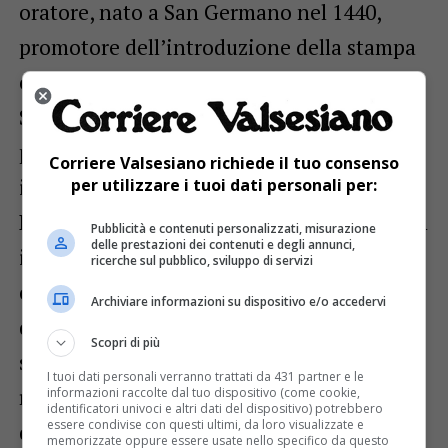
oratore, nato a San Germano nel 1440,
promotore dell’introduzione della stampa
e protettore dei primi stampatori nello
Stato sabaudo, il Tractatus de ecclesiastica
potestate di Alessandro di Sant’Elpidio,
Corriere Valsesiano richiede il tuo consenso
impresso a Torino nel 1494.
per utilizzare i tuoi dati personali per:
L’incontro con i primordi della stampa, con
Pubblicità e contenuti personalizzati, misurazione
delle prestazioni dei contenuti e degli annunci,
i caratteri tipografici, con pergamene e
ricerche sul pubblico, sviluppo di servizi
carta di stracci, in una sala colma di opere
Archiviare informazioni su dispositivo e/o accedervi
d’arte donate dal dottor Remogna, crea
Scopri di più
sempre una particolare emozione, che i
I tuoi dati personali verranno trattati da 431 partner e le
ragazzi traducono in domande che
informazioni raccolte dal tuo dispositivo (come cookie,
identificatori univoci e altri dati del dispositivo) potrebbero
essere condivise con questi ultimi, da loro visualizzate e
diventano il ponte per attraversare i secoli
memorizzate oppure essere usate nello specifico da questo