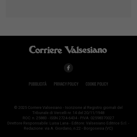
PUBBLICITÀ
PRIVACY POLICY
COOKIE POLICY
© 2025 Corriere Valsesiano - Iscrizione al Registro giornali del
Tribunale di Vercelli nr. 14 del 20/11/1948
ROC: n. 25883 - ISSN 2724-6434 - P.IVA: 02598370027
Direttore Responsabile: Luisa Lana - Editore: Valsesiano Editrice S.r.l. -
Redazione: via A. Giordano, n.22 - Borgosesia (VC)