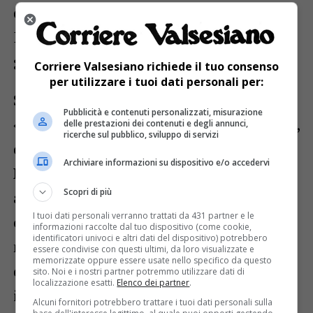
quali il numero di residenti è molto basso.
I bambini interagiscono tra di loro e con
gli altri in maniera fantastica».
Corriere Valsesiano richiede il tuo consenso
per utilizzare i tuoi dati personali per:
Spazi esterni quindi da rivalutare e da
Pubblicità e contenuti personalizzati, misurazione
«inserire» nella programmazione didattica,
delle prestazioni dei contenuti e degli annunci,
ricerche sul pubblico, sviluppo di servizi
quindi: «Sicuramente» dice la
maestra
Archiviare informazioni su dispositivo e/o accedervi
Miriam
. «I nostri alunni, che tra l’altro
Scopri di più
appena arrivano in classe la mattina ci
I tuoi dati personali verranno trattati da 431 partner e le
chiedono “ma quando usciamo???”, si
informazioni raccolte dal tuo dispositivo (come cookie,
identificatori univoci e altri dati del dispositivo) potrebbero
muovono liberamente quando sono fuori
essere condivise con questi ultimi, da loro visualizzate e
memorizzate oppure essere usate nello specifico da questo
dall’aula, affinano le abilità motorie,
sito. Noi e i nostri partner potremmo utilizzare dati di
localizzazione esatti.
Elenco dei partner
.
imparano a formulare ipotesi su quanto
Alcuni fornitori potrebbero trattare i tuoi dati personali sulla