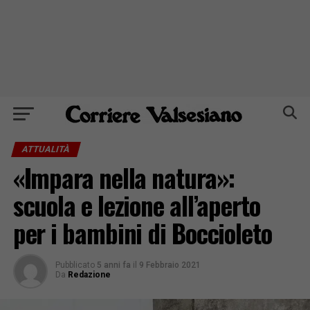
ATTUALITÀ
«Impara nella natura»:
scuola e lezione all’aperto
per i bambini di Boccioleto
Pubblicato
5 anni fa
il
9 Febbraio 2021
Da
Redazione