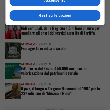
Acconsento
ATTUALITÀ
19 ore fa
Servizio di linea extraurbana, richiesta di passaggio
Gestisci le opzioni
all’interno del centro abitato
ATTUALITÀ
22 ore fa
Nidi comunali, dalla Regione 1,5 milioni di euro per
ampliare gli orari dei servizi a parità di tariffa
ATTUALITÀ
2 giorni fa
Ferragosto in città a Varallo
ATTUALITÀ
2 giorni fa
GAL Terre del Sesia: 450.000 euro per la
valorizzazione del patrimonio rurale
ATTUALITÀ
2 giorni fa
Il jazz, il tango e l’organo Mascioni del 1907 per la
23ª edizione di “Musica a Rima”
PUBBLICITÀ