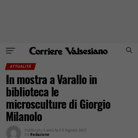
ATTUALITÀ
In mostra a Varallo in
biblioteca le
microsculture di Giorgio
Milanolo
Pubblicato
5 anni fa
il
5 Agosto 2021
Da
Redazione