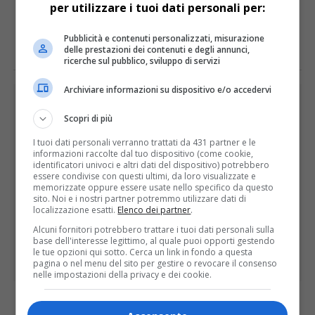
per utilizzare i tuoi dati personali per:
E TU COSA NE PENSI?
Pubblicità e contenuti personalizzati, misurazione
delle prestazioni dei contenuti e degli annunci,
ricerche sul pubblico, sviluppo di servizi
Archiviare informazioni su dispositivo e/o accedervi
PUBBLICITÀ
Scopri di più
I tuoi dati personali verranno trattati da 431 partner e le
informazioni raccolte dal tuo dispositivo (come cookie,
identificatori univoci e altri dati del dispositivo) potrebbero
essere condivise con questi ultimi, da loro visualizzate e
memorizzate oppure essere usate nello specifico da questo
sito. Noi e i nostri partner potremmo utilizzare dati di
localizzazione esatti.
Elenco dei partner
.
Alcuni fornitori potrebbero trattare i tuoi dati personali sulla
base dell'interesse legittimo, al quale puoi opporti gestendo
le tue opzioni qui sotto. Cerca un link in fondo a questa
pagina o nel menu del sito per gestire o revocare il consenso
nelle impostazioni della privacy e dei cookie.
ULTIME