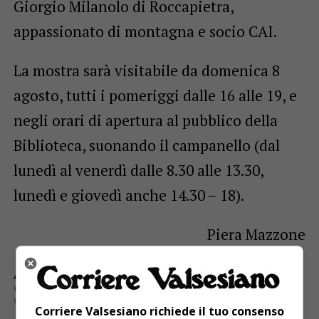
Giorgio Milanolo di Roccapietra,
appassionato di montagna e socio CAI.
La mostra sarà visitabile da domenica 8
agosto, tutti i pomeriggi dalle 16 alle 19, e
negli orari di apertura al pubblico della
Biblioteca, suonando il campanello (dal
lunedì al venerdì dalle 8.30 alle 13.30,
lunedì e giovedì anche 14.30 – 18).
Piera Mazzone
ARGOMENTI CORRELATI:
“MASCHE E FOLLETTI DEL BOSCO”
GIORGIO MILANOLO
MICRO-SCULTURE
MOSTRA
VARALLO
Corriere Valsesiano richiede il tuo consenso