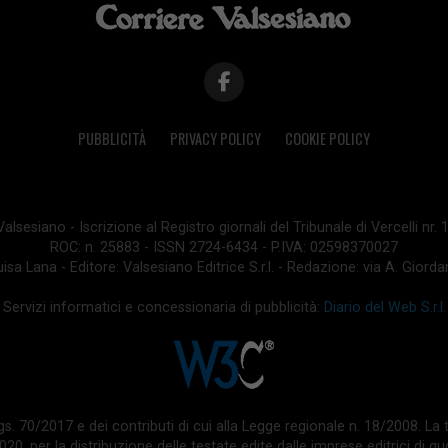
PUBBLICITÀ
PRIVACY POLICY
COOKIE POLICY
lsesiano - Iscrizione al Registro giornali del Tribunale di Vercelli nr.
ROC: n. 25883 - ISSN 2724-6434 - P.IVA: 02598370027
isa Lana - Editore: Valsesiano Editrice S.r.l. - Redazione: via A. Giord
Servizi informatici e concessionaria di pubblicità:
Diario del Web S.r.l.
 d.lgs. 70/2017 e dei contributi di cui alla Legge regionale n. 18/2008. 
0, per la distribuzione delle testate edite dalle imprese editrici di quo