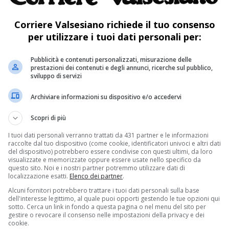
nell’ampio cortile esterno. Gli iscritti verranno
fascia d’età.
Corriere Valsesiano richiede il tuo consenso
per utilizzare i tuoi dati personali per:
gioco libero seguito dall’accoglienza, quindi un
Pubblicità e contenuti personalizzati, misurazione delle
nto dei compiti delle vacanze; poi spazio
prestazioni dei contenuti e degli annunci, ricerche sul pubblico,
sviluppo di servizi
meriggio sarà caratterizzato da gioco
Archiviare informazioni su dispositivo e/o accedervi
bero. In programma, inoltre, uscite sul
l venerdì sarà sempre dato spazio al «grande
Scopri di più
I tuoi dati personali verranno trattati da 431 partner e le informazioni
raccolte dal tuo dispositivo (come cookie, identificatori univoci e altri dati
e costa 188 euro; a cinque settimane, 212; a sei
del dispositivo) potrebbero essere condivise con questi ultimi, da loro
visualizzate e memorizzate oppure essere usate nello specifico da
questo sito. Noi e i nostri partner potremmo utilizzare dati di
e 248 euro; a otto settimane 288 euro. Prevista
localizzazione esatti.
Elenco dei partner
.
gni fratello e/o sorella. Le iscrizioni sono da
Alcuni fornitori potrebbero trattare i tuoi dati personali sulla base
dell'interesse legittimo, al quale puoi opporti gestendo le tue opzioni qui
gio. La ricevuta del bonifico attestante
sotto. Cerca un link in fondo a questa pagina o nel menu del sito per
gestire o revocare il consenso nelle impostazioni della privacy e dei
rizione andrà tassativamente consegnata agli
cookie.