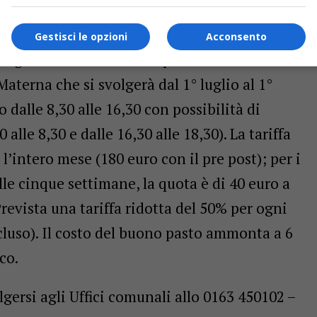
equenza del servizio.
Gestisci le opzioni
Acconsento
ta organizzando come sempre anche un Centro
Materna che si svolgerà dal 1° luglio al 1°
o dalle 8,30 alle 16,30 con possibilità di
 alle 8,30 e dalle 16,30 alle 18,30). La tariffa
 l’intero mese (180 euro con il pre post); per i
lle cinque settimane, la quota è di 40 euro a
Prevista una tariffa ridotta del 50% per ogni
scluso). Il costo del buono pasto ammonta a 6
co.
gersi agli Uffici comunali allo 0163 450102 –