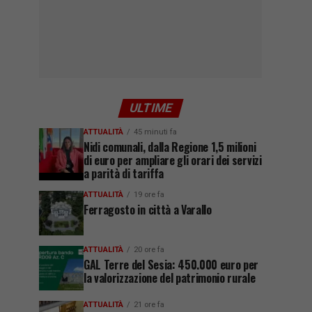
ULTIME
ATTUALITÀ
45 minuti fa
Nidi comunali, dalla Regione 1,5 milioni
di euro per ampliare gli orari dei servizi
a parità di tariffa
ATTUALITÀ
19 ore fa
Ferragosto in città a Varallo
ATTUALITÀ
20 ore fa
GAL Terre del Sesia: 450.000 euro per
la valorizzazione del patrimonio rurale
ATTUALITÀ
21 ore fa