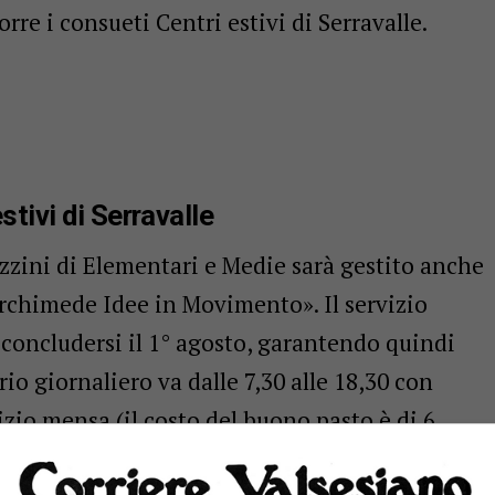
orre i consueti Centri estivi di Serravalle.
stivi di Serravalle
zzini di Elementari e Medie sarà gestito anche
Archimede Idee in Movimento». Il servizio
r concludersi il 1° agosto, garantendo quindi
rio giornaliero va dalle 7,30 alle 18,30 con
vizio mensa (il costo del buono pasto è di 6
 Le attività si concentreranno sempre nello