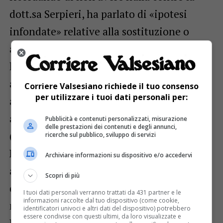
dott.sa Serpieri, ha parlato di «ipotesi
infondate» relative alla sostituzione o
affiancamento dell’avv. Poggio, del quale
ha anzi evidenziato qualità e risultati
apprezzati da praticamente tutti gli
Corriere Valsesiano richiede il tuo consenso
per utilizzare i tuoi dati personali per:
amministratori locali. Posizione condivisa
anche dal deputato di Forza Italia
Pubblicità e contenuti personalizzati, misurazione
delle prestazioni dei contenuti e degli annunci,
(vicepresidente dell’Associazione
ricerche sul pubblico, sviluppo di servizi
Nazionale Comuni Italiani), che ha
Archiviare informazioni su dispositivo e/o accedervi
affermato di aver personalmente ricevuto
Scopri di più
dal presidente Cirio la rassicurazione che
I tuoi dati personali verranno trattati da 431 partner e le
informazioni raccolte dal tuo dispositivo (come cookie,
non ci saranno nuove nomine per l’Asl
identificatori univoci e altri dati del dispositivo) potrebbero
essere condivise con questi ultimi, da loro visualizzate e
Biellese sino alla scadenza naturale del