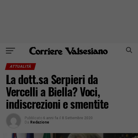
ATTUALITÀ
La dott.sa Serpieri da
Vercelli a Biella? Voci,
indiscrezioni e smentite
Pubblicato
6 anni fa
il
8 Settembre 2020
Da
Redazione