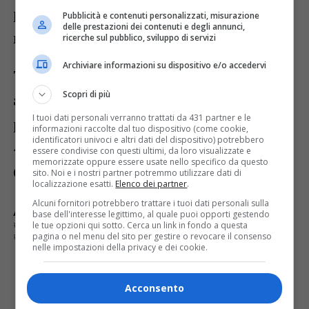
per il 2024 restano da assegnare 1.955.000
Pubblicità e contenuti personalizzati, misurazione
delle prestazioni dei contenuti e degli annunci,
milioni di euro.
ricerche sul pubblico, sviluppo di servizi
Archiviare informazioni su dispositivo e/o accedervi
Tra gli Enti beneficiari delle erogazioni,
Scopri di più
anche tre Comuni valsesiani: Borgosesia
I tuoi dati personali verranno trattati da 431 partner e le
potrà contare su un finanziamento di
informazioni raccolte dal tuo dispositivo (come cookie,
identificatori univoci e altri dati del dispositivo) potrebbero
40mila euro, Serravalle di 15mila mentre a
essere condivise con questi ultimi, da loro visualizzate e
memorizzate oppure essere usate nello specifico da questo
Gattinara arriveranno 8mila euro.
sito. Noi e i nostri partner potremmo utilizzare dati di
localizzazione esatti.
Elenco dei partner
.
Alcuni fornitori potrebbero trattare i tuoi dati personali sulla
ARGOMENTI CORRELATI:
BORGOSESIA
ELENA CHIORINO
base dell'interesse legittimo, al quale puoi opporti gestendo
le tue opzioni qui sotto. Cerca un link in fondo a questa
GATTINARA
PIEMONTE
QUALITÀ ARIA
SCUOLE
pagina o nel menu del sito per gestire o revocare il consenso
SERRAVALLE
nelle impostazioni della privacy e dei cookie.
E TU COSA NE PENSI?
Acconsento