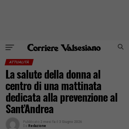
ATTUALITÀ
La salute della donna al
centro di una mattinata
dedicata alla prevenzione al
Sant’Andrea
Pubblicato
2 mesi fa
il
3 Giugno 2026
Da
Redazione