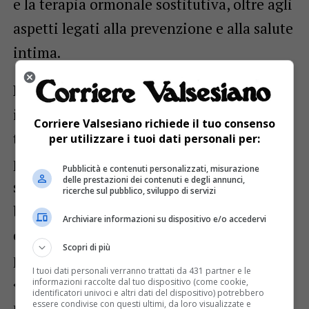
e la terapia ormonale sostitutiva, oltre agli
aspetti legati alla prevenzione e alla salute
intima.
L’Open Day vuole essere un momento di
incontro e confronto con le donne del
Corriere Valsesiano richiede il tuo consenso
territorio, per promuovere la cultura della
per utilizzare i tuoi dati personali per:
prevenzione e far conoscere servizi
Pubblicità e contenuti personalizzati, misurazione
delle prestazioni dei contenuti e degli annunci,
specialistici pensati per rispondere ai
ricerche sul pubblico, sviluppo di servizi
bisogni di salute femminile in modo
Archiviare informazioni su dispositivo e/o accedervi
competente, tempestivo e vicino alle
Scopri di più
persone.
I tuoi dati personali verranno trattati da 431 partner e le
«La promozione della salute della donna
informazioni raccolte dal tuo dispositivo (come cookie,
identificatori univoci e altri dati del dispositivo) potrebbero
passa prima di tutto dall’informazione –
essere condivise con questi ultimi, da loro visualizzate e