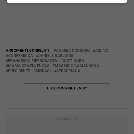
ARGOMENTI CORRELATI:
ANDREA CORSARO
ASL VC
CONFERENZA
DANIELE BAGLIONE
FRANCESCO PIETRASANTA
GATTINARA
MARIA GRAZIA ENNAS
MASSIMO CAMANDONA
PRESIDENTE
SINDACI
STROPPIANA
E TU COSA NE PENSI?
PUBBLICITÀ