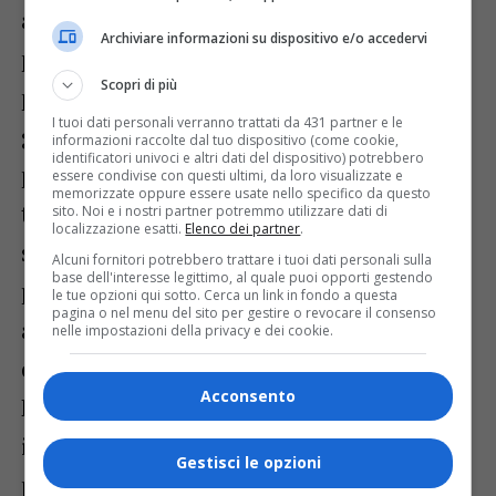
alcuni servizi presso le farmacie. Una
Archiviare informazioni su dispositivo e/o accedervi
possibilità – quella per esempio di
Scopri di più
prenotare visite e ritirare i referti – che è
I tuoi dati personali verranno trattati da 431 partner e le
già operativa in alcune farmacie ma che
informazioni raccolte dal tuo dispositivo (come cookie,
identificatori univoci e altri dati del dispositivo) potrebbero
potrebbe essere ulteriormente estesa sul
essere condivise con questi ultimi, da loro visualizzate e
memorizzate oppure essere usate nello specifico da questo
territorio con il supporto e la
sito. Noi e i nostri partner potremmo utilizzare dati di
localizzazione esatti.
Elenco dei partner
.
sensibilizzazione da parte dei Sindaci. Un
Alcuni fornitori potrebbero trattare i tuoi dati personali sulla
base dell'interesse legittimo, al quale puoi opporti gestendo
pacchetto di servizi da implementare
le tue opzioni qui sotto. Cerca un link in fondo a questa
pagina o nel menu del sito per gestire o revocare il consenso
anche in virtù di una delibera regionale
nelle impostazioni della privacy e dei cookie.
che contempla il Punto Assistito in
Acconsento
Farmacia a seguito dell’accordo raggiunto
in Conferenza Stato-Regioni che ne
Gestisci le opzioni
prevede l’attivazione entro maggio 2020».