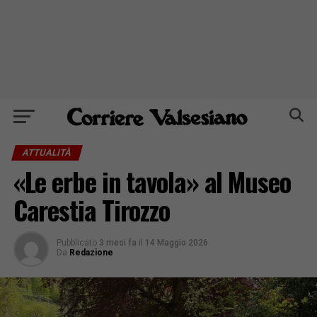
ATTUALITÀ
«Le erbe in tavola» al Museo
Carestia Tirozzo
Pubblicato
3 mesi fa
il
14 Maggio 2026
Da
Redazione