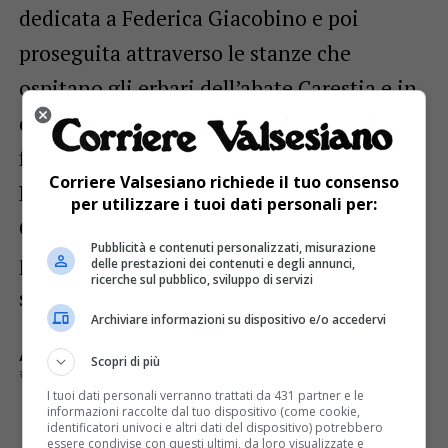
dedicata a Federica Giacobino e poi
proseguita attraverso le stanze che
ospitano gli erbari dell’abate Carestia e in
quelle in cui sono esposti i costumi
fobellini. Le attività, organizzate dalla Pro
Corriere Valsesiano richiede il tuo consenso
Loco di Fobello con la collaborazione del
per utilizzare i tuoi dati personali per:
CAI sezione di Varallo, andranno avanti
Pubblicità e contenuti personalizzati, misurazione
per tutto il periodo primaverile ed estivo e
delle prestazioni dei contenuti e degli annunci,
ricerche sul pubblico, sviluppo di servizi
si concluderanno a fine ottobre.
Archiviare informazioni su dispositivo e/o accedervi
ARGOMENTI CORRELATI:
«LE ERBE IN TAVOLA»
Scopri di più
MUSEO CARESTIA TIROZZO
I tuoi dati personali verranno trattati da 431 partner e le
informazioni raccolte dal tuo dispositivo (come cookie,
identificatori univoci e altri dati del dispositivo) potrebbero
E TU COSA NE PENSI?
essere condivise con questi ultimi, da loro visualizzate e