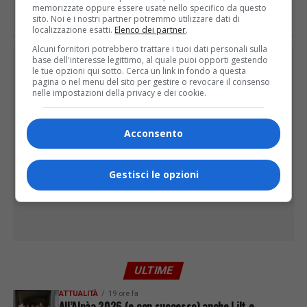
memorizzate oppure essere usate nello specifico da questo
sito. Noi e i nostri partner potremmo utilizzare dati di
localizzazione esatti.
Elenco dei partner
.
Alcuni fornitori potrebbero trattare i tuoi dati personali sulla
base dell'interesse legittimo, al quale puoi opporti gestendo
PUBBLICITÀ
le tue opzioni qui sotto. Cerca un link in fondo a questa
pagina o nel menu del sito per gestire o revocare il consenso
nelle impostazioni della privacy e dei cookie.
Acconsento
Gestisci le opzioni
ULTIME
ATTUALITÀ
19 ore fa
All’Alpàa 2026 (e con successo) anche Lilt e