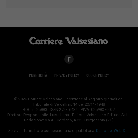
PUBBLICITÀ
PRIVACY POLICY
COOKIE POLICY
© 2025 Corriere Valsesiano - Iscrizione al Registro giornali del
Tribunale di Vercelli nr. 14 del 20/11/1948
ROC: n. 25883 - ISSN 2724-6434 - P.IVA: 02598370027
Direttore Responsabile: Luisa Lana - Editore: Valsesiano Editrice S.r.l. -
Redazione: via A. Giordano, n.22 - Borgosesia (VC)
Servizi informatici e concessionaria di pubblicità:
Diario del Web S.r.l.