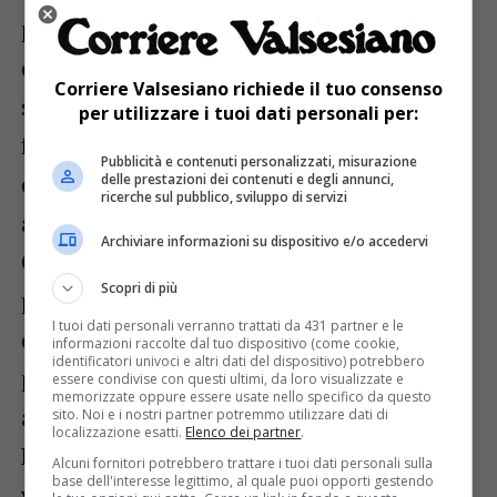
percorsi altamente professionalizzanti e
che stanno diventando un elemento
Corriere Valsesiano richiede il tuo consenso
sempre più importante del sistema
per utilizzare i tuoi dati personali per:
formativo a sostegno delle aziende. «A
Pubblicità e contenuti personalizzati, misurazione
causa del progressivo spopolamento –
delle prestazioni dei contenuti e degli annunci,
ricerche sul pubblico, sviluppo di servizi
aggiunge il direttore di Cnvv, Aureliano
Archiviare informazioni su dispositivo e/o accedervi
Curini – nelle zone di montagna è sempre
Scopri di più
più difficile avviare delle classi. Abbiamo
I tuoi dati personali verranno trattati da 431 partner e le
quindi chiesto al ministro di rivedere i
informazioni raccolte dal tuo dispositivo (come cookie,
identificatori univoci e altri dati del dispositivo) potrebbero
parametri che stabiliscono la presenza di
essere condivise con questi ultimi, da loro visualizzate e
memorizzate oppure essere usate nello specifico da questo
almeno 20 studenti per attivare i corsi Its.
sito. Noi e i nostri partner potremmo utilizzare dati di
localizzazione esatti.
Elenco dei partner
.
Le nostre aziende, a partire da quelle
Alcuni fornitori potrebbero trattare i tuoi dati personali sulla
base dell'interesse legittimo, al quale puoi opporti gestendo
valsesiane, richiedono profili specializzati