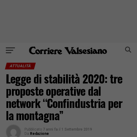
ATTUALITÀ
Legge di stabilità 2020: tre
proposte operative dal
network “Confindustria per
la montagna”
Pubblicato
7 anni fa
il
1 Settembre 2019
Da
Redazione