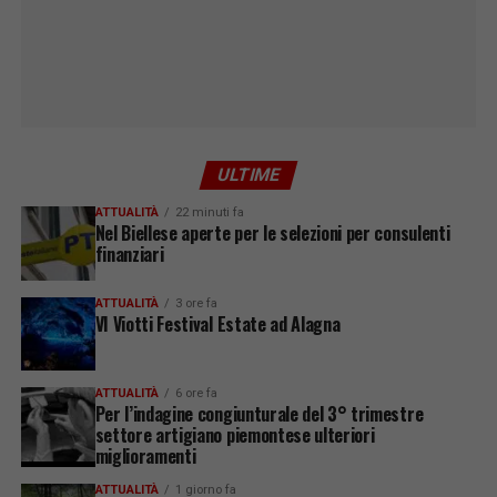
ULTIME
ATTUALITÀ
22 minuti fa
Nel Biellese aperte per le selezioni per consulenti
finanziari
ATTUALITÀ
3 ore fa
VI Viotti Festival Estate ad Alagna
ATTUALITÀ
6 ore fa
Per l’indagine congiunturale del 3° trimestre
settore artigiano piemontese ulteriori
miglioramenti
ATTUALITÀ
1 giorno fa