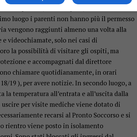
e da un privato, Carlo Capelli, che ha inviato
rimo luogo i parenti non hanno più il permesso
tavia vengono raggiunti almeno una volta alla
 e videochiamate, solo nei casi di
o la possibilità di visitare gli ospiti, ma
 protezione e accompagnati dal direttore
ossono chiamare quotidianamente, in orari
le 18/19 ), per avere notizie. In secondo luogo, a
a la temperatura all’entrata e all’uscita dalla
e uscire per visite mediche viene dotato di
cessariamente recarsi al Pronto Soccorso e si
suo rientro viene posto in isolamento
rni. Sono stati bloccati gli ingressi dal