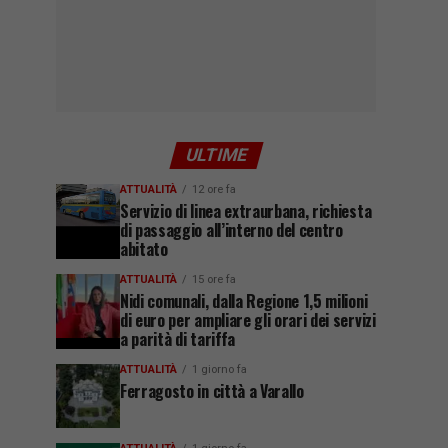
ULTIME
ATTUALITÀ
12 ore fa
Servizio di linea extraurbana, richiesta
di passaggio all’interno del centro
abitato
ATTUALITÀ
15 ore fa
Nidi comunali, dalla Regione 1,5 milioni
di euro per ampliare gli orari dei servizi
a parità di tariffa
ATTUALITÀ
1 giorno fa
Ferragosto in città a Varallo