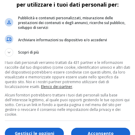
per utilizzare i tuoi dati personali per:
posto da infermieri professionali, OSS,
strativi, animatrici, addetti ai servizi di
Pubblicità e contenuti personalizzati, misurazione delle
prestazioni dei contenuti e degli annunci, ricerche sul pubblico,
 guidati dal direttore sanitario dott. Federico
sviluppo di servizi
. Sara Bremide. Credo che il mio plauso e il mio
Archiviare informazioni su dispositivo e/o accedervi
 di tutta la comunità varallese, che vede protetti
Scopri di più
ti più fragili in questo momento di emergenza
I tuoi dati personali verranno trattati da 431 partner e le informazioni
raccolte dal tuo dispositivo (come cookie, identificatori univoci e altri dati
del dispositivo) potrebbero essere condivise con questi ultimi, da loro
visualizzate e memorizzate oppure essere usate nello specifico da
il sindaco, «ci ha elencato le misure di
questo sito. Noi e i nostri partner potremmo utilizzare dati di
localizzazione esatti.
Elenco dei partner
.
ono davvero tante. Ma desidero elencarvene
Alcuni fornitori potrebbero trattare i tuoi dati personali sulla base
uanto si sta facendo e con estrema
dell'interesse legittimo, al quale puoi opporti gestendo le tue opzioni qui
sotto. Cerca un link in fondo a questa pagina o nel menu del sito per
tto che dalla Cooperativa ANTEO, che gestisce
gestire o revocare il consenso nelle impostazioni della privacy e dei
cookie.
ivamente forniti i dispositivi indispensabili
camici monouso…), altro materiale è stato
Gestisci le opzioni
Acconsento