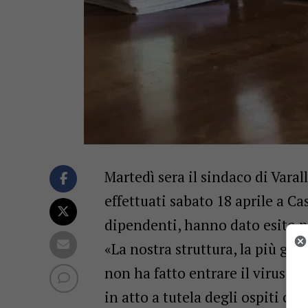
Martedì sera il sindaco di Varal
effettuati sabato 18 aprile a Cas
dipendenti, hanno dato esito n
«La nostra struttura, la più gra
non ha fatto entrare il virus, e
in atto a tutela degli ospiti c