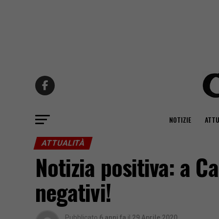
NOTIZIE
ATTU
ATTUALITÀ
Notizia positiva: a C
negativi!
Pubblicato
6 anni fa
il
29 Aprile 2020