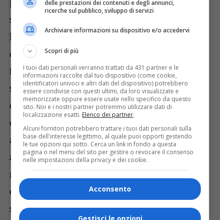
presentazione dei rioni a cura degli
delle prestazioni dei contenuti e degli annunci,
ricerche sul pubblico, sviluppo di servizi
speaker William Bonandin e Daniele
Archiviare informazioni su dispositivo e/o accedervi
Bovolenta, e dalla benedizione, da parte di
Scopri di più
don Ambrogio, di drappo, asini, casacche e
I tuoi dati personali verranno trattati da 431 partner e le
fantini. Intorno alle 17, il via alla corsa che
informazioni raccolte dal tuo dispositivo (come cookie,
identificatori univoci e altri dati del dispositivo) potrebbero
si disputerà lungo la pista di atletica che
essere condivise con questi ultimi, da loro visualizzate e
memorizzate oppure essere usate nello specifico da questo
circonda il campo. Si dovranno effettuare
sito. Noi e i nostri partner potremmo utilizzare dati di
localizzazione esatti.
Elenco dei partner
.
quattro giri del circuito in senso
Alcuni fornitori potrebbero trattare i tuoi dati personali sulla
base dell'interesse legittimo, al quale puoi opporti gestendo
antiorario. Come vi avevamo già
le tue opzioni qui sotto. Cerca un link in fondo a questa
pagina o nel menu del sito per gestire o revocare il consenso
anticipato qualche tempo fa, quest’anno
nelle impostazioni della privacy e dei cookie.
non è più previsto l’allineamento al
Acconsento
canapo: la partenza avverrà in groppa,
senza palafrenieri: asini e fantini di ogni
Gestisci le opzioni