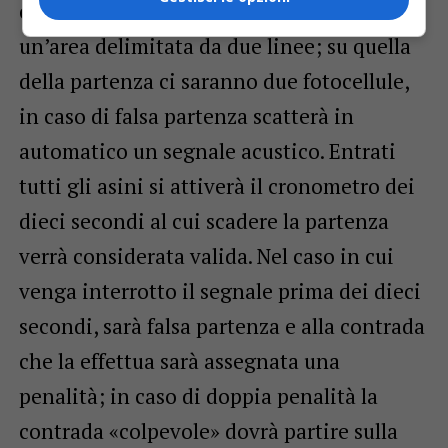
contrada saranno chiamati ad entrare in
un’area delimitata da due linee; su quella
della partenza ci saranno due fotocellule,
in caso di falsa partenza scatterà in
automatico un segnale acustico. Entrati
tutti gli asini si attiverà il cronometro dei
dieci secondi al cui scadere la partenza
verrà considerata valida. Nel caso in cui
venga interrotto il segnale prima dei dieci
secondi, sarà falsa partenza e alla contrada
che la effettua sarà assegnata una
penalità; in caso di doppia penalità la
contrada «colpevole» dovrà partire sulla