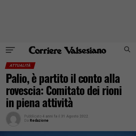
ATTUALITÀ
Palio, è partito il conto alla
rovescia: Comitato dei rioni
in piena attività
Pubblicato
4 anni fa
il
31 Agosto 2022
Da
Redazione