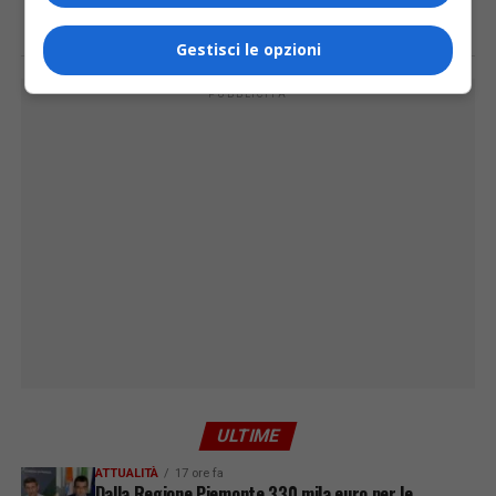
Gestisci le opzioni
PUBBLICITÀ
ULTIME
ATTUALITÀ
17 ore fa
Dalla Regione Piemonte 330 mila euro per le