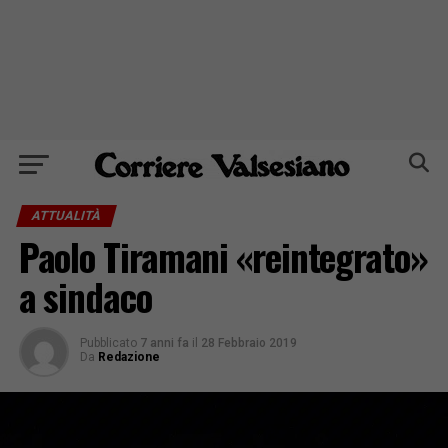
ATTUALITÀ
Paolo Tiramani «reintegrato»
a sindaco
Pubblicato
7 anni fa
il
28 Febbraio 2019
Da
Redazione