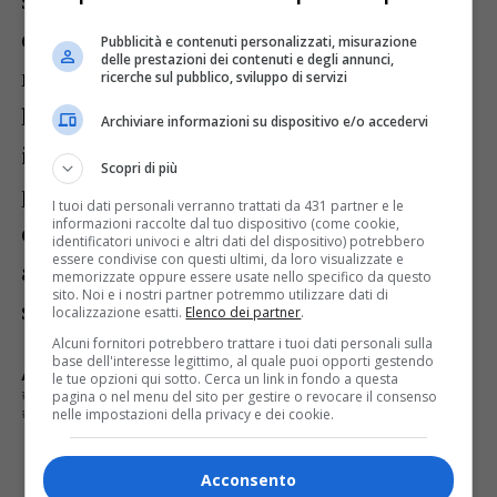
c’è quello per cui la Legge Severino tratta
Pubblicità e contenuti personalizzati, misurazione
delle prestazioni dei contenuti e degli annunci,
nello stesso modo (prevedendo
ricerche sul pubblico, sviluppo di servizi
l’applicazione della sospensione) quegli
Archiviare informazioni su dispositivo e/o accedervi
imputati che siano stati condannati in
Scopri di più
primo grado (e Tiramani era stato assolto)
I tuoi dati personali verranno trattati da 431 partner e le
informazioni raccolte dal tuo dispositivo (come cookie,
e quelli che, assolti in primo grado,
identificatori univoci e altri dati del dispositivo) potrebbero
essere condivise con questi ultimi, da loro visualizzate e
abbiano poi subito condanna in Appello,
memorizzate oppure essere usate nello specifico da questo
sito. Noi e i nostri partner potremmo utilizzare dati di
su ricorso della Pubblica Accusa.
localizzazione esatti.
Elenco dei partner
.
Alcuni fornitori potrebbero trattare i tuoi dati personali sulla
base dell'interesse legittimo, al quale puoi opporti gestendo
ARGOMENTI CORRELATI:
PAOLO TIRAMANI
le tue opzioni qui sotto. Cerca un link in fondo a questa
PARLAMENTARE VALSESIANO
SINDACO
TRIBUNALE
pagina o nel menu del sito per gestire o revocare il consenso
nelle impostazioni della privacy e dei cookie.
VERCELLI
Acconsento
E TU COSA NE PENSI?