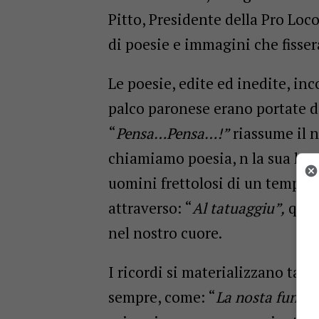
Pitto, Presidente della Pro Loco
di poesie e immagini che fisse
Le poesie, edite ed inedite, inc
palco paronese erano portate da
“
Pensa…Pensa…!”
riassume il n
chiamiamo poesia, n la sua len
uomini frettolosi di un tempo se
attraverso: “
Al tatuaggiu”,
quasi
nel nostro cuore.
I ricordi si materializzano tal
sempre, come: “
La nosta funta