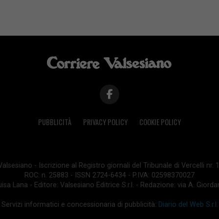
PUBBLICITÀ
PRIVACY POLICY
COOKIE POLICY
lsesiano - Iscrizione al Registro giornali del Tribunale di Vercelli nr.
ROC: n. 25883 - ISSN 2724-6434 - P.IVA: 02598370027
isa Lana - Editore: Valsesiano Editrice S.r.l. - Redazione: via A. Giord
Servizi informatici e concessionaria di pubblicità:
Diario del Web S.r.l.