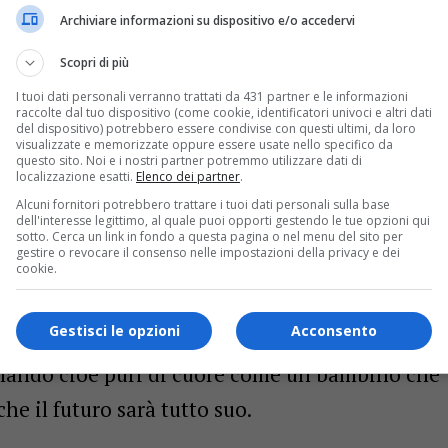
stauro ha recuperato il suo scorrere
Archiviare informazioni su dispositivo e/o accedervi
 di tante donne che l’hanno utilizzata, come
Scopri di più
alutant la Filumena
”.
I tuoi dati personali verranno trattati da 431 partner e le informazioni
raccolte dal tuo dispositivo (come cookie, identificatori univoci e altri dati
ieri, hanno i loro “riti collettivi”, che le
del dispositivo) potrebbero essere condivise con questi ultimi, da loro
visualizzate e memorizzate oppure essere usate nello specifico da
conoscono perché sanno che purtroppo non è
questo sito. Noi e i nostri partner potremmo utilizzare dati di
localizzazione esatti.
Elenco dei partner
.
he, piano, piano: “
Vèn nocc”.
I ricordi di uno
Alcuni fornitori potrebbero trattare i tuoi dati personali sulla base
dell'interesse legittimo, al quale puoi opporti gestendo le tue opzioni qui
, che fece un incontro particolare con la:
sotto. Cerca un link in fondo a questa pagina o nel menu del sito per
gestire o revocare il consenso nelle impostazioni della privacy e dei
ano a quelli di: “
Valsesia ferìa”
, dal “
Covid” dla
cookie.
a infierito duramente in valle, come se fosse:
Gestisci le opzioni
Acconsento
iusciva a far cessare se non tornando a:
rnando cioè puri di cuore come un bambino che
che il futuro sarà tutto suo.