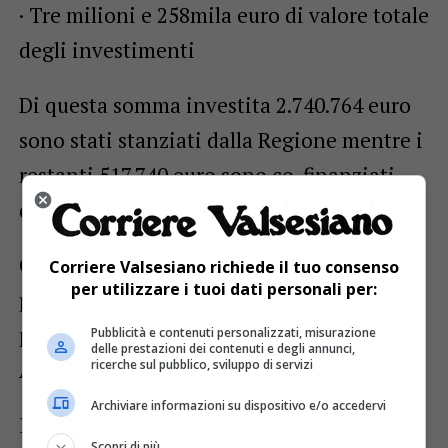
· Tre milioni e 258mila euro di valore totale
degli investimenti
Di questa somma investita 2.740.764 euro
sono stati stanziati dalla Regione mentre i
restanti 517.740 euro sono co-finanziati
dai Comuni.
Grazie al contributo regionale sarà
Corriere Valsesiano richiede il tuo consenso
per utilizzare i tuoi dati personali per:
possibile finanziare fino al 100% dei
progetti prioritari presentati dalle due
Pubblicità e contenuti personalizzati, misurazione
delle prestazioni dei contenuti e degli annunci,
Aree Omogenee.
ricerche sul pubblico, sviluppo di servizi
Archiviare informazioni su dispositivo e/o accedervi
I Fondi di Sviluppo e Coesione insieme ai
Scopri di più