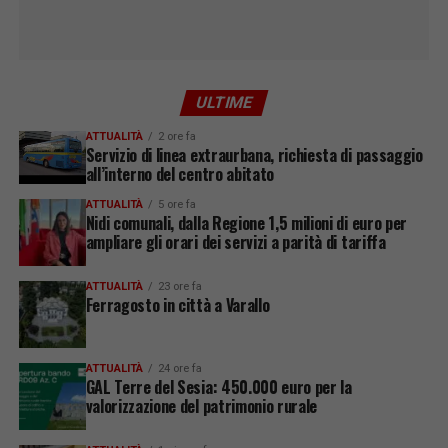
ULTIME
ATTUALITÀ
2 ore fa
Servizio di linea extraurbana, richiesta di passaggio
all’interno del centro abitato
ATTUALITÀ
5 ore fa
Nidi comunali, dalla Regione 1,5 milioni di euro per
ampliare gli orari dei servizi a parità di tariffa
ATTUALITÀ
23 ore fa
Ferragosto in città a Varallo
ATTUALITÀ
24 ore fa
GAL Terre del Sesia: 450.000 euro per la
valorizzazione del patrimonio rurale