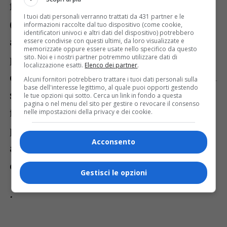
fondi derivanti dalle Strategie Urbane
I tuoi dati personali verranno trattati da 431 partner e le
(SUA) e le Aree Interne hanno permesso
informazioni raccolte dal tuo dispositivo (come cookie,
identificatori univoci e altri dati del dispositivo) potrebbero
alla Regione di finanziare tutti i Comuni
essere condivise con questi ultimi, da loro visualizzate e
memorizzate oppure essere usate nello specifico da questo
piemontesi in maniera chiara, semplice e
sito. Noi e i nostri partner potremmo utilizzare dati di
localizzazione esatti.
Elenco dei partner
.
diretta. A differenza delle scelte fatte per la
Alcuni fornitori potrebbero trattare i tuoi dati personali sulla
base dell'interesse legittimo, al quale puoi opporti gestendo
scorsa programmazione (2014-21) di
le tue opzioni qui sotto. Cerca un link in fondo a questa
pagina o nel menu del sito per gestire o revocare il consenso
finanziare solo le città capoluogo di
nelle impostazioni della privacy e dei cookie.
provincia, in questa programmazione
Acconsento
abbiamo voluto essere vicini a tutti i
comuni piemontesi.
Gestisci le opzioni
.