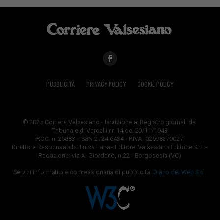
PUBBLICITÀ
PRIVACY POLICY
COOKIE POLICY
© 2025 Corriere Valsesiano - Iscrizione al Registro giornali del
Tribunale di Vercelli nr. 14 del 20/11/1948
ROC: n. 25883 - ISSN 2724-6434 - P.IVA: 02598370027
Direttore Responsabile: Luisa Lana - Editore: Valsesiano Editrice S.r.l. -
Redazione: via A. Giordano, n.22 - Borgosesia (VC)
Servizi informatici e concessionaria di pubblicità:
Diario del Web S.r.l.