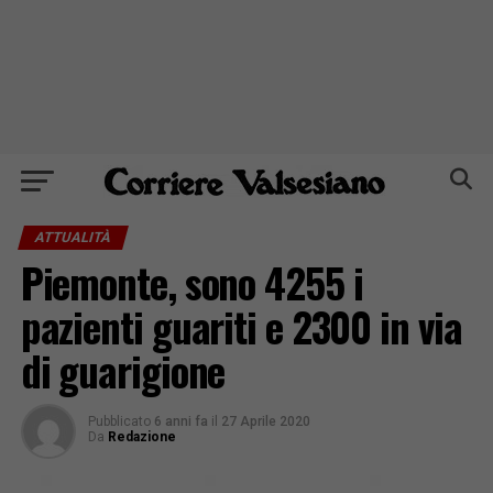
ATTUALITÀ
Piemonte, sono 4255 i
pazienti guariti e 2300 in via
di guarigione
Pubblicato
6 anni fa
il
27 Aprile 2020
Da
Redazione