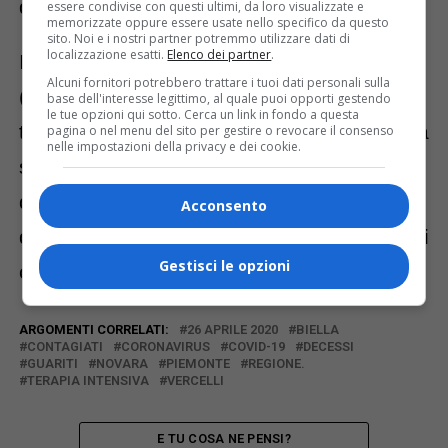
di elaborazione e attribuzione territoriale.
essere condivise con questi ultimi, da loro visualizzate e
memorizzate oppure essere usate nello specifico da questo
sito. Noi e i nostri partner potremmo utilizzare dati di
localizzazione esatti.
Elenco dei partner
.
I ricoverati in terapia intensiva sono 217
Alcuni fornitori potrebbero trattare i tuoi dati personali sulla
(-20 rispetto a sabato). I ricoverati non in
base dell'interesse legittimo, al quale puoi opporti gestendo
le tue opzioni qui sotto. Cerca un link in fondo a questa
terapia intensiva sono 2.827 (-16 rispetto a
pagina o nel menu del sito per gestire o revocare il consenso
nelle impostazioni della privacy e dei cookie.
sabato). Le persone in isolamento
domiciliare sono 12.452. I tamponi
Acconsento
diagnostici finora eseguiti sono 137.069, di
Gestisci le opzioni
cui 72.642 risultati negativi.
ARGOMENTI CORRELATI:
26 APRILE 2020
BIELLA
CONTAGIATI
CORONAVIRUS
COVID-19
DECESSI
GUARITI
NOVARA
PIEMONTE
REGIONE.
TERAPIA INTENSIVA
VERCELLI
E TU COSA NE PENSI?