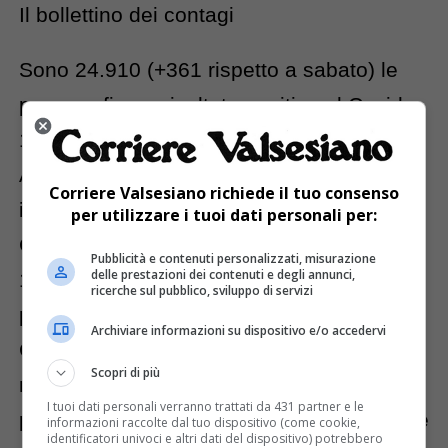
Il bollettino dei contagi
Sono 24.910 (+361 rispetto a sabato) le
persone finora risultate positive al Covid-
19 in Piemonte: 3.218 in provincia di
Alessandria, 1.442 in provincia di Asti, 946
Corriere Valsesiano richiede il tuo consenso
in provincia di Biella, 2.394 in provincia di
per utilizzare i tuoi dati personali per:
Cuneo, 2.213 in provincia di Novara,
Pubblicità e contenuti personalizzati, misurazione
delle prestazioni dei contenuti e degli annunci,
12.235 in provincia di Torino, 1.091 in
ricerche sul pubblico, sviluppo di servizi
provincia di Vercelli, 992 nel Verbano-
Archiviare informazioni su dispositivo e/o accedervi
Cusio-Ossola, 226 residenti fuori regione
Scopri di più
ma in carico alle strutture sanitarie
I tuoi dati personali verranno trattati da 431 partner e le
piemontesi. I restanti 153 casi sono in fase
informazioni raccolte dal tuo dispositivo (come cookie,
identificatori univoci e altri dati del dispositivo) potrebbero