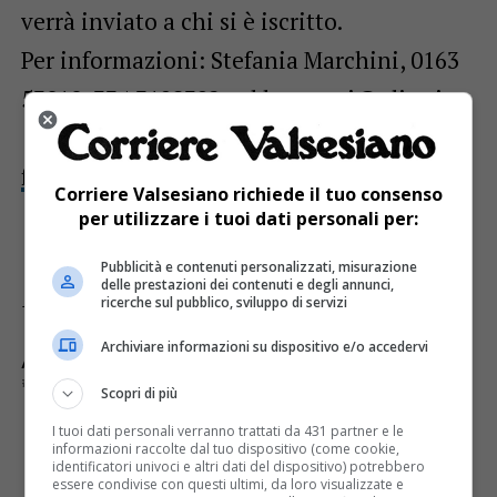
verrà inviato a chi si è iscritto.
Per informazioni: Stefania Marchini, 0163
53010, 334 3198392 – d.bognetti@alice.it
o Ferruccio Baravelli, 347 2262302,
ferruccio.baravelli@yahoo.it
Corriere Valsesiano richiede il tuo consenso
per utilizzare i tuoi dati personali per:
Pubblicità e contenuti personalizzati, misurazione
delle prestazioni dei contenuti e degli annunci,
Immagine di archivio
ricerche sul pubblico, sviluppo di servizi
Archiviare informazioni su dispositivo e/o accedervi
ARGOMENTI CORRELATI:
GITA
GRIM DI PADRE GALLINO
VALTOURNENCHE
Scopri di più
I tuoi dati personali verranno trattati da 431 partner e le
E TU COSA NE PENSI?
informazioni raccolte dal tuo dispositivo (come cookie,
identificatori univoci e altri dati del dispositivo) potrebbero
essere condivise con questi ultimi, da loro visualizzate e