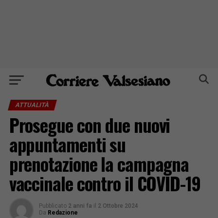
ATTUALITÀ
Prosegue con due nuovi
appuntamenti su
prenotazione la campagna
vaccinale contro il COVID-19
Pubblicato
2 anni fa
il
2 Ottobre 2024
Da
Redazione