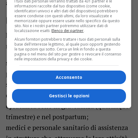
I tuoi dati personali verranno trattati da 431 partner e le
antinfluenzale.
informazioni raccolte dal tuo dispositivo (come cookie,
identificatori univoci e altri dati del dispositivo) potrebbero
essere condivise con questi ultimi, da loro visualizzate e
La vaccinazione antinfluenzale
memorizzate oppure essere usate nello specifico da questo
sito. Noi e i nostri partner potremmo utilizzare dati di
localizzazione esatti.
Elenco dei partner
.
La vaccinazione antinfluenzale è
Alcuni fornitori potrebbero trattare i tuoi dati personali sulla
base dell'interesse legittimo, al quale puoi opporti gestendo
raccomandata e offerta gratuitamente per:
le tue opzioni qui sotto. Cerca un link in fondo a questa
pagina o nel menu del sito per gestire o revocare il consenso
nelle impostazioni della privacy e dei cookie.
soggetti di età pari o superiore a 60 anni;
persone di qualunque età ricoverati presso
Acconsento
strutture per lungodegenti;
donne che all’inizio della stagione
Gestisci le opzioni
epidemica sono in gravidanza (qualunque
trimestre) e nel postpartum;
medici e personale sanitario di assistenza