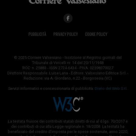
PUBBLICITÀ
PRIVACY POLICY
COOKIE POLICY
© 2025 Corriere Valsesiano - Iscrizione al Registro giornali del
Tribunale di Vercelli nr. 14 del 20/11/1948
ROC: n. 25883 - ISSN 2724-6434 - P.IVA: 02598370027
Direttore Responsabile: Luisa Lana - Editore: Valsesiano Editrice S.r.l. -
Redazione: via A. Giordano, n.22 - Borgosesia (VC)
Servizi informatici e concessionaria di pubblicità:
Diario del Web S.r.l.
La testata fruisce dei contributi statali diretti di cui al d.lgs. 70/2017 e
dei contributi di cui alla Legge regionale n. 18/2008. La testata ha
beneficiato del credito d'imposta per le spese sostenute, anno 2020,