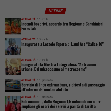
ULTIME
ATTUALITÀ
1 ora fa
Incendi boschivi, accordo tra Regione e Carabinieri
Forestali
ATTUALITÀ
3 ore fa
Inaugurata a Lozzolo l’opera di Land Art “Calice 10”
ATTUALITÀ
7 ore fa
Inaugurata la Mostra fotografica: “Astrazioni
urbane. Dal microcosmo al macrocosmo”
ATTUALITÀ
1 giorno fa
Servizio di linea extraurbana, richiesta di passaggio
all’interno del centro abitato
ATTUALITÀ
1 giorno fa
Nidi comunali, dalla Regione 1,5 milioni di euro per
ampliare gli orari dei servizi a parità di tariffa