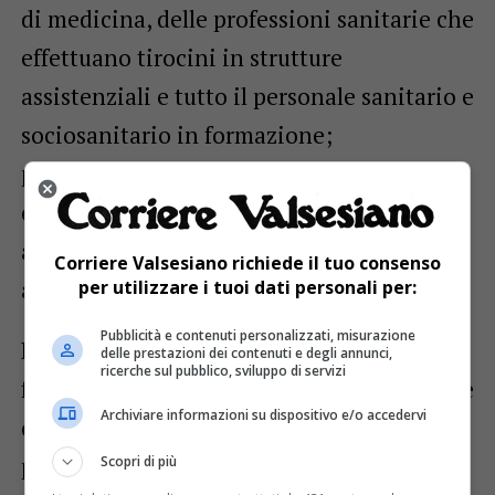
di medicina, delle professioni sanitarie che
effettuano tirocini in strutture
assistenziali e tutto il personale sanitario e
sociosanitario in formazione;
persone dai 6 mesi ai 59 anni di età
compresi, con elevata fragilità, in quanto
affette da patologie o con condizioni che
Corriere Valsesiano richiede il tuo consenso
aumentano il rischio di COVID-19 grave.
per utilizzare i tuoi dati personali per:
Pubblicità e contenuti personalizzati, misurazione
La vaccinazione viene consigliata a
delle prestazioni dei contenuti e degli annunci,
ricerche sul pubblico, sviluppo di servizi
familiari, conviventi e caregiver di persone
Archiviare informazioni su dispositivo e/o accedervi
con elevata fragilità. Nella stessa seduta è
possibile ricevere anche il vaccino
Scopri di più