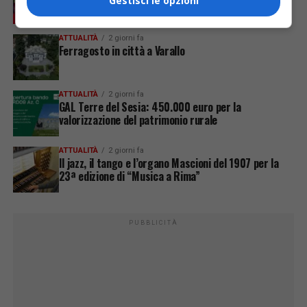
Gestisci le opzioni
ampliare gli orari dei servizi a parità di tariffa
ATTUALITÀ
2 giorni fa
Ferragosto in città a Varallo
ATTUALITÀ
2 giorni fa
GAL Terre del Sesia: 450.000 euro per la
valorizzazione del patrimonio rurale
ATTUALITÀ
2 giorni fa
Il jazz, il tango e l’organo Mascioni del 1907 per la
23ª edizione di “Musica a Rima”
PUBBLICITÀ