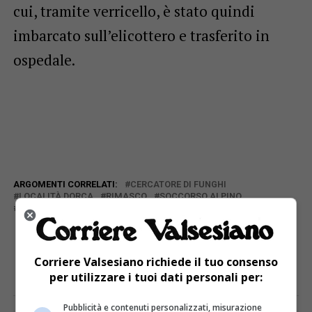
cui, tramite verricello, è stato quindi
imbarcato sull’elicottero e trasferito in
ospedale.
ARGOMENTI CORRELATI:
CERCATORE DI FUNGHI
LOCALITÀ DORCA
RIMASCO
SOCCORSO ALPINO
SQUADRA
TECNICI
E TU COSA NE PENSI?
Corriere Valsesiano richiede il tuo consenso
per utilizzare i tuoi dati personali per:
Pubblicità e contenuti personalizzati, misurazione