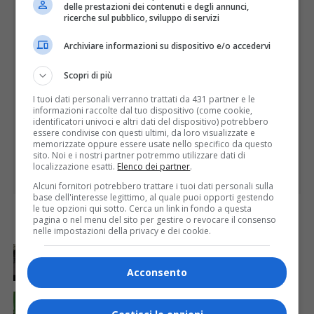
delle prestazioni dei contenuti e degli annunci,
PUBBLICITÀ
ricerche sul pubblico, sviluppo di servizi
Archiviare informazioni su dispositivo e/o accedervi
Scopri di più
I tuoi dati personali verranno trattati da 431 partner e le
informazioni raccolte dal tuo dispositivo (come cookie,
identificatori univoci e altri dati del dispositivo) potrebbero
essere condivise con questi ultimi, da loro visualizzate e
memorizzate oppure essere usate nello specifico da questo
sito. Noi e i nostri partner potremmo utilizzare dati di
localizzazione esatti.
Elenco dei partner
.
Alcuni fornitori potrebbero trattare i tuoi dati personali sulla
base dell'interesse legittimo, al quale puoi opporti gestendo
le tue opzioni qui sotto. Cerca un link in fondo a questa
pagina o nel menu del sito per gestire o revocare il consenso
ULTIME
nelle impostazioni della privacy e dei cookie.
ATTUALITÀ
21 ore fa
Servizio di linea extraurbana, richiesta di passaggio
Acconsento
all’interno del centro abitato
ATTUALITÀ
1 giorno fa
Nidi comunali, dalla Regione 1,5 milioni di euro per