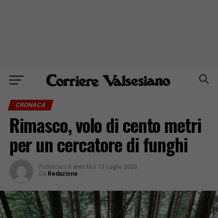
CRONACA
Rimasco, volo di cento metri
per un cercatore di funghi
Pubblicato
6 anni fa
il
13 Luglio 2020
Da
Redazione