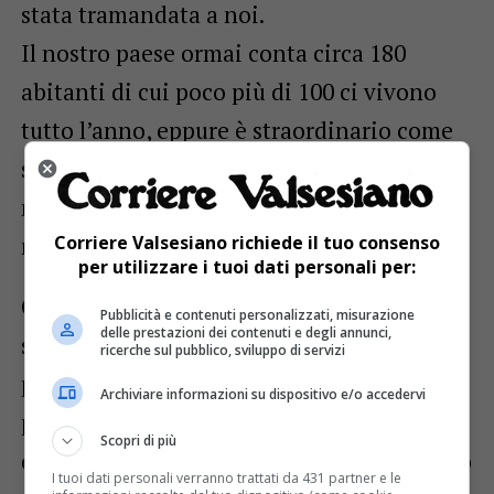
stata tramandata a noi.
Il nostro paese ormai conta circa 180
abitanti di cui poco più di 100 ci vivono
tutto l’anno, eppure è straordinario come
si sia potuta mantenere in vita una banda
musicale di 25 musici effettivi: un vero
Corriere Valsesiano richiede il tuo consenso
miracolo!
per utilizzare i tuoi dati personali per:
Con tutti si è creato un gruppo
Pubblicità e contenuti personalizzati, misurazione
delle prestazioni dei contenuti e degli annunci,
straordinario, amici uniti dalla passione
ricerche sul pubblico, sviluppo di servizi
per la musica, che onorano e guardano al
Archiviare informazioni su dispositivo e/o accedervi
passato ma con l’occhio rivolto al futuro
Scopri di più
con la speranza di far sentire ancora le loro
I tuoi dati personali verranno trattati da 431 partner e le