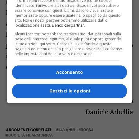
note gioiose.
informazioni raccolte dal tuo dispositivo (come cookie,
identificatori univoci e altri dati del dispositivo) potrebbero
essere condivise con questi ultimi, da loro visualizzate e
Rivolgo un sincero plauso a tutti i musici,
memorizzate oppure essere usate nello specifico da questo
sito. Noi e i nostri partner potremmo utilizzare dati di
al presidente e al direttivo della Società
localizzazione esatti.
Elenco dei partner
.
Filarmonica, a tutti un ringraziamento dal
Alcuni fornitori potrebbero trattare i tuoi dati personali sulla
base dell'interesse legittimo, al quale puoi opporti gestendo
profondo del cuore. Tutti insieme ci stiamo
le tue opzioni qui sotto. Cerca un link in fondo a questa
pagina o nel menu del sito per gestire o revocare il consenso
nelle impostazioni della privacy e dei cookie.
impegnando perché questa Banda possa
continuare a essere una splendida realtà.
Acconsento
Gestisci le opzioni
Il Maestro
Daniele Arbellia
ARGOMENTI CORRELATI:
140 ANNI
ROSSA
SOCIETÀ FILARMONICA