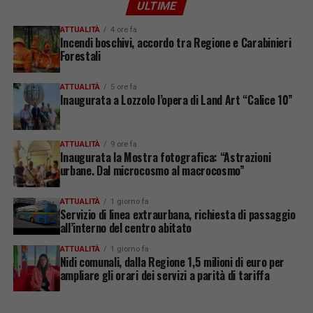
ULTIME
ATTUALITÀ
4 ore fa
Incendi boschivi, accordo tra Regione e Carabinieri
Forestali
ATTUALITÀ
5 ore fa
Inaugurata a Lozzolo l’opera di Land Art “Calice 10”
ATTUALITÀ
9 ore fa
Inaugurata la Mostra fotografica: “Astrazioni
urbane. Dal microcosmo al macrocosmo”
ATTUALITÀ
1 giorno fa
Servizio di linea extraurbana, richiesta di passaggio
all’interno del centro abitato
ATTUALITÀ
1 giorno fa
Nidi comunali, dalla Regione 1,5 milioni di euro per
ampliare gli orari dei servizi a parità di tariffa