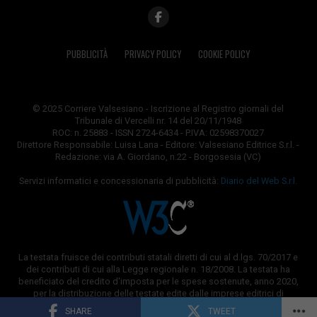
PUBBLICITÀ
PRIVACY POLICY
COOKIE POLICY
© 2025 Corriere Valsesiano - Iscrizione al Registro giornali del
Tribunale di Vercelli nr. 14 del 20/11/1948
ROC: n. 25883 - ISSN 2724-6434 - P.IVA: 02598370027
Direttore Responsabile: Luisa Lana - Editore: Valsesiano Editrice S.r.l. -
Redazione: via A. Giordano, n.22 - Borgosesia (VC)
Servizi informatici e concessionaria di pubblicità:
Diario del Web S.r.l.
La testata fruisce dei contributi statali diretti di cui al d.lgs. 70/2017 e
dei contributi di cui alla Legge regionale n. 18/2008. La testata ha
beneficiato del credito d'imposta per le spese sostenute, anno 2020,
per la distribuzione delle testate edite dalle imprese editrici di
quotidiani e periodici.
SHARE
TWEET