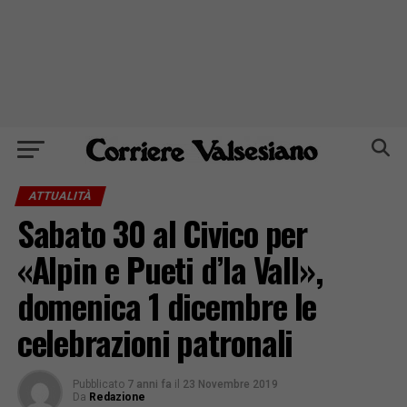
ATTUALITÀ
Sabato 30 al Civico per
«Alpin e Pueti d’la Vall»,
domenica 1 dicembre le
celebrazioni patronali
Pubblicato
7 anni fa
il
23 Novembre 2019
Da
Redazione