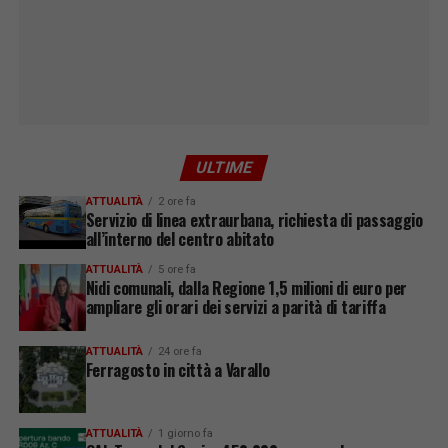
ULTIME
ATTUALITÀ
2 ore fa
Servizio di linea extraurbana, richiesta di passaggio
all’interno del centro abitato
ATTUALITÀ
5 ore fa
Nidi comunali, dalla Regione 1,5 milioni di euro per
ampliare gli orari dei servizi a parità di tariffa
ATTUALITÀ
24 ore fa
Ferragosto in città a Varallo
ATTUALITÀ
1 giorno fa