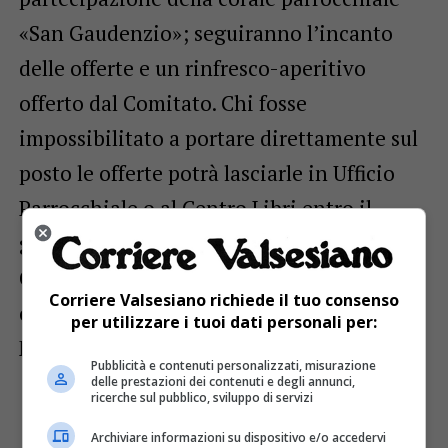
«San Gaudenzio»; seguiranno l’incanto
delle offerte e un rinfresco-aperitivo
offerto dal Comitato. Chi fosse
impossibilitato a portare direttamente sul
posto le offerte potrà lasciarle in Ufficio
Parrocchiale o al Centro Libri entro il
giorno precedente la festa. La chiesa del
Cucco è raggiungibile in 15 minuti di
Corriere Valsesiano richiede il tuo consenso
cammino dalla carrozzabile per il Sacro
per utilizzare i tuoi dati personali per:
Monte (cartello indicatore).
Pubblicità e contenuti personalizzati, misurazione
delle prestazioni dei contenuti e degli annunci,
ricerche sul pubblico, sviluppo di servizi
Archiviare informazioni su dispositivo e/o accedervi