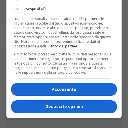
Scopri di più
I tuoi dati personali verranno trattati da 431 partner e le
ARGOMENTI CORRELATI:
ALPIN E PUETI DLA VALL
informazioni raccolte dal tuo dispositivo (come cookie,
CELEBRAZIONI PATRONALI
CIVICO
identificatori univoci e altri dati del dispositivo) potrebbero
essere condivise con questi ultimi, da loro visualizzate e
COMITATO PRO CHIESA CUCCO
CORO ALPIN DAL ROSA
memorizzate oppure essere usate nello specifico da questo
GRUPPO ALPINI DI VARALLO
SANTA BARBARA AL CUCCO
sito. Noi e i nostri partner potremmo utilizzare dati di
VARALLO
localizzazione esatti.
Elenco dei partner
.
Alcuni fornitori potrebbero trattare i tuoi dati personali sulla
base dell'interesse legittimo, al quale puoi opporti gestendo
E TU COSA NE PENSI?
le tue opzioni qui sotto. Cerca un link in fondo a questa
pagina o nel menu del sito per gestire o revocare il consenso
nelle impostazioni della privacy e dei cookie.
PUBBLICITÀ
Acconsento
Gestisci le opzioni