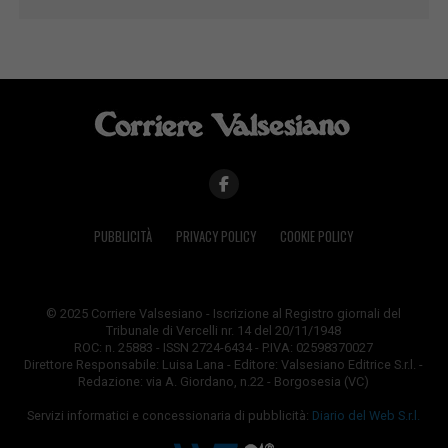
PUBBLICITÀ
PRIVACY POLICY
COOKIE POLICY
© 2025 Corriere Valsesiano - Iscrizione al Registro giornali del
Tribunale di Vercelli nr. 14 del 20/11/1948
ROC: n. 25883 - ISSN 2724-6434 - P.IVA: 02598370027
Direttore Responsabile: Luisa Lana - Editore: Valsesiano Editrice S.r.l. -
Redazione: via A. Giordano, n.22 - Borgosesia (VC)
Servizi informatici e concessionaria di pubblicità:
Diario del Web S.r.l.