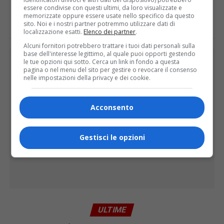
E TU COSA NE PENSI?
essere condivise con questi ultimi, da loro visualizzate e
memorizzate oppure essere usate nello specifico da questo
sito. Noi e i nostri partner potremmo utilizzare dati di
localizzazione esatti.
Elenco dei partner
.
Alcuni fornitori potrebbero trattare i tuoi dati personali sulla
base dell'interesse legittimo, al quale puoi opporti gestendo
PUBBLICITÀ
le tue opzioni qui sotto. Cerca un link in fondo a questa
pagina o nel menu del sito per gestire o revocare il consenso
nelle impostazioni della privacy e dei cookie.
Acconsento
Gestisci le opzioni
ULTIME