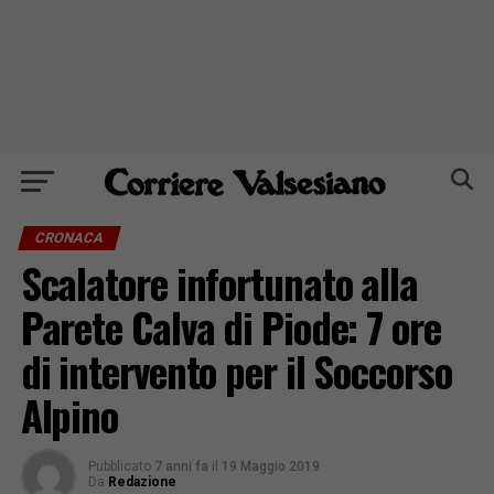
CRONACA
Scalatore infortunato alla
Parete Calva di Piode: 7 ore
di intervento per il Soccorso
Alpino
Pubblicato
7 anni fa
il
19 Maggio 2019
Da
Redazione