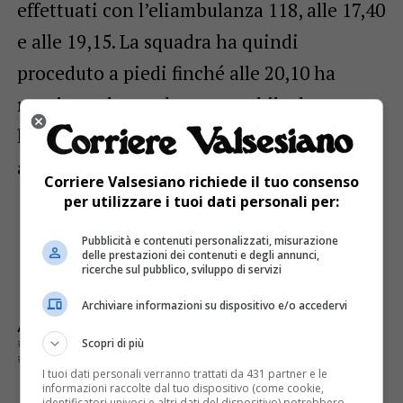
effettuati con l’eliambulanza 118, alle 17,40
e alle 19,15. La squadra ha quindi
proceduto a piedi finché alle 20,10 ha
raggiunto la strada carrozzabile dove
l’infortunato è stato consegnato
all’ambulanza.
Corriere Valsesiano richiede il tuo consenso
per utilizzare i tuoi dati personali per:
Pubblicità e contenuti personalizzati, misurazione
delle prestazioni dei contenuti e degli annunci,
ricerche sul pubblico, sviluppo di servizi
Archiviare informazioni su dispositivo e/o accedervi
ARGOMENTI CORRELATI:
'ELIAMBULANZA 118
Scopri di più
CENTRALE OPERATIVA CNSAS
LA PARETE CALVA DI PIODE
SOCCORSO ALPINO
TECNICI SASP
I tuoi dati personali verranno trattati da 431 partner e le
informazioni raccolte dal tuo dispositivo (come cookie,
identificatori univoci e altri dati del dispositivo) potrebbero