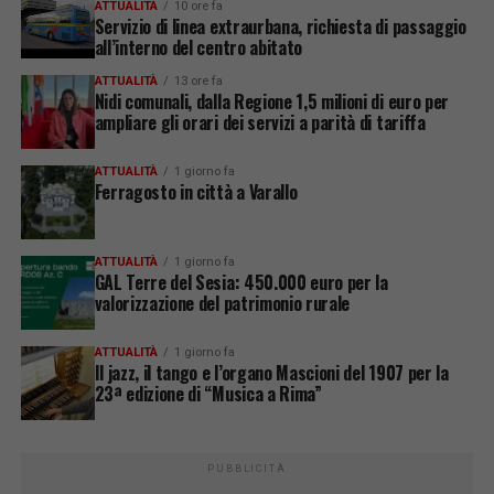
ATTUALITÀ
10 ore fa
Servizio di linea extraurbana, richiesta di passaggio
all’interno del centro abitato
ATTUALITÀ
13 ore fa
Nidi comunali, dalla Regione 1,5 milioni di euro per
ampliare gli orari dei servizi a parità di tariffa
ATTUALITÀ
1 giorno fa
Ferragosto in città a Varallo
ATTUALITÀ
1 giorno fa
GAL Terre del Sesia: 450.000 euro per la
valorizzazione del patrimonio rurale
ATTUALITÀ
1 giorno fa
Il jazz, il tango e l’organo Mascioni del 1907 per la
23ª edizione di “Musica a Rima”
PUBBLICITÀ