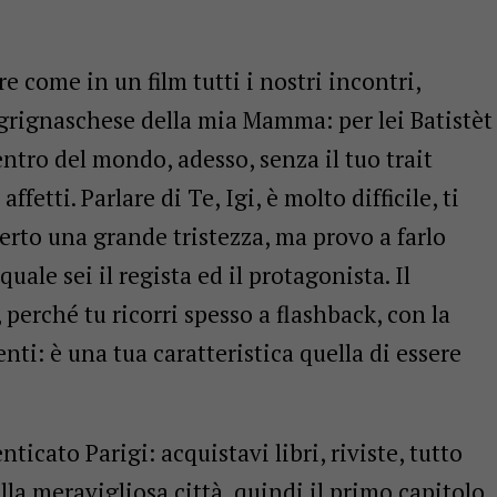
re come in un film tutti i nostri incontri,
 grignaschese della mia Mamma: per lei Batistèt
entro del mondo, adesso, senza il tuo trait
fetti. Parlare di Te, Igi, è molto difficile, ti
erto una grande tristezza, ma provo a farlo
uale sei il regista ed il protagonista. Il
perché tu ricorri spesso a flashback, con la
ti: è una tua caratteristica quella di essere
ticato Parigi: acquistavi libri, riviste, tutto
lla meravigliosa città, quindi il primo capitolo