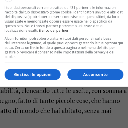
d’Honneur” che veniva consegnato
I tuoi dati personali verranno trattati da 431 partner e le informazioni
ritevoli. Papà Oreste, era un autodidatta che
raccolte dal tuo dispositivo (come cookie, identificatori univoci e altri dati
del dispositivo) potrebbero essere condivise con questi ultimi, da loro
ulle bancarelle dei bouquinistes, iscritto alla
visualizzate e memorizzate oppure essere usate nello specifico da
questo sito. Noi e i nostri partner potremmo utilizzare dati di
i, Comitato di Parigi e a L’Art et la Nature
localizzazione esatti.
Elenco dei partner
.
Alcuni fornitori potrebbero trattare i tuoi dati personali sulla base
 Scientifique, ti portava spesso alle visite
dell'interesse legittimo, al quale puoi opporti gestendo le tue opzioni qui
sotto. Cerca un link in fondo a questa pagina o nel menu del sito per
ti della città e ad ascoltare conferenze su
gestire o revocare il consenso nelle impostazioni della privacy e dei
cookie.
rendevi, eri così piccolo, ma furono il sostrato
rnato fra le mani quel quadernino della zia
Gestisci le opzioni
Acconsento
aterna, morta di Spagnola nel 1917, tessitrice,
abilità, elencando tutte le uscite, con somma a
mpegno, fatto di tante piccole cose, che hanno
ratto di mondo che hai abitato, senza mai