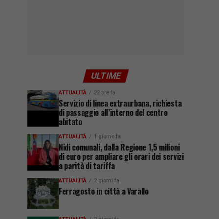
ULTIME
ATTUALITÀ
22 ore fa
Servizio di linea extraurbana, richiesta
di passaggio all’interno del centro
abitato
ATTUALITÀ
1 giorno fa
Nidi comunali, dalla Regione 1,5 milioni
di euro per ampliare gli orari dei servizi
a parità di tariffa
ATTUALITÀ
2 giorni fa
Ferragosto in città a Varallo