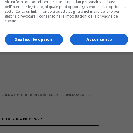
Alcuni fornitori potrebbero trattare i tuoi dati personali sulla base
nizzato un torneo di bocce con coppe per le
dell'interesse legittimo, al quale puoi opporti gestendo le tue opzioni qui
sotto. Cerca un link in fondo a questa pagina o nel menu del sito per
gestire o revocare il consenso nelle impostazioni della privacy e dei
cookie.
i domenica 4 settembre da Serravalle (piazza I
ioni e per adesioni contattare Pippo al 329
Gestisci le opzioni
Acconsento
ldo entro il 26 agosto.
CESENATICO
ISCRIZIONI APERTE
SERRAVALLE
E TU COSA NE PENSI?