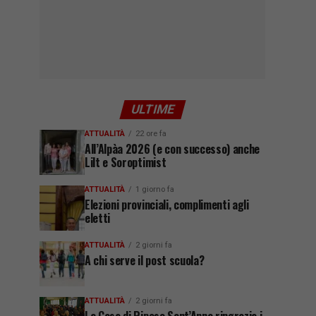
ULTIME
ATTUALITÀ
22 ore fa
All’Alpàa 2026 (e con successo) anche
Lilt e Soroptimist
ATTUALITÀ
1 giorno fa
Elezioni provinciali, complimenti agli
eletti
ATTUALITÀ
2 giorni fa
A chi serve il post scuola?
ATTUALITÀ
2 giorni fa