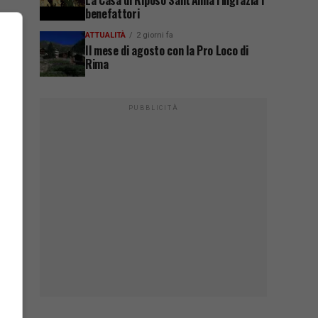
La Casa di Riposo Sant’Anna ringrazia i
benefattori
ATTUALITÀ
2 giorni fa
Il mese di agosto con la Pro Loco di
Rima
PUBBLICITÀ