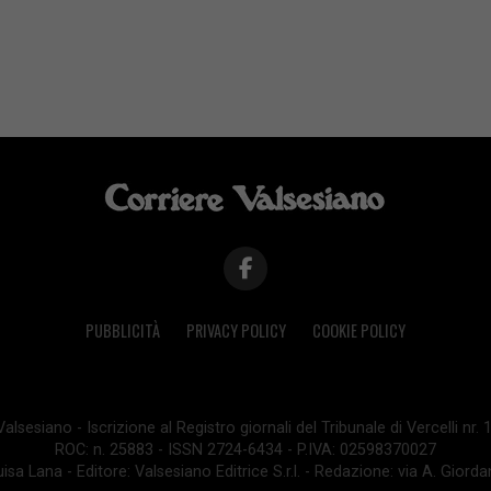
PUBBLICITÀ
PRIVACY POLICY
COOKIE POLICY
lsesiano - Iscrizione al Registro giornali del Tribunale di Vercelli nr.
ROC: n. 25883 - ISSN 2724-6434 - P.IVA: 02598370027
isa Lana - Editore: Valsesiano Editrice S.r.l. - Redazione: via A. Giord