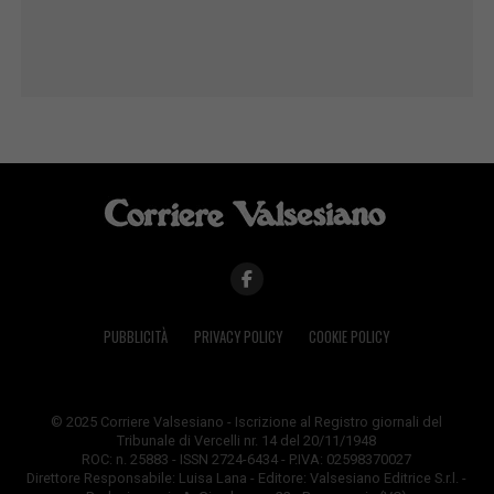
PUBBLICITÀ
PRIVACY POLICY
COOKIE POLICY
© 2025 Corriere Valsesiano - Iscrizione al Registro giornali del
Tribunale di Vercelli nr. 14 del 20/11/1948
ROC: n. 25883 - ISSN 2724-6434 - P.IVA: 02598370027
Direttore Responsabile: Luisa Lana - Editore: Valsesiano Editrice S.r.l. -