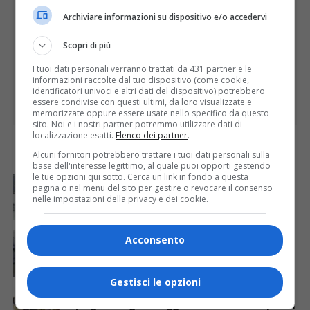
Archiviare informazioni su dispositivo e/o accedervi
Scopri di più
I tuoi dati personali verranno trattati da 431 partner e le
informazioni raccolte dal tuo dispositivo (come cookie,
identificatori univoci e altri dati del dispositivo) potrebbero
essere condivise con questi ultimi, da loro visualizzate e
memorizzate oppure essere usate nello specifico da questo
sito. Noi e i nostri partner potremmo utilizzare dati di
localizzazione esatti.
Elenco dei partner
.
ULTIME
Alcuni fornitori potrebbero trattare i tuoi dati personali sulla
base dell'interesse legittimo, al quale puoi opporti gestendo
le tue opzioni qui sotto. Cerca un link in fondo a questa
ATTUALITÀ
2 ore fa
Dalla Regione Piemonte 330 mila euro per le
pagina o nel menu del sito per gestire o revocare il consenso
nelle impostazioni della privacy e dei cookie.
caserme della Guardia di Finanza
ATTUALITÀ
4 ore fa
Acconsento
Riaperto l’ufficio postale di Crevacuore
Gestisci le opzioni
ATTUALITÀ
8 ore fa
Dal progetto di giardinaggio una borsa lavoro per un