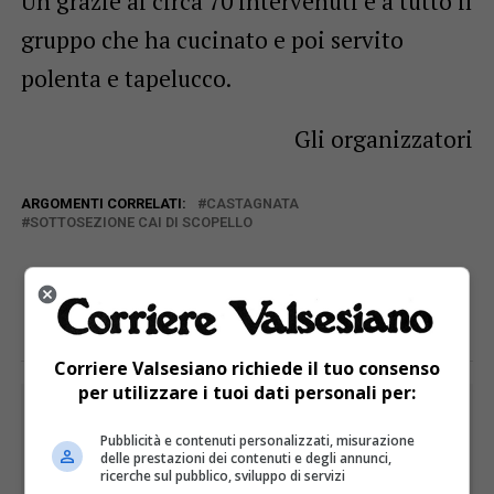
Un grazie ai circa 70 intervenuti e a tutto il
gruppo che ha cucinato e poi servito
polenta e tapelucco.
Gli organizzatori
ARGOMENTI CORRELATI:
CASTAGNATA
SOTTOSEZIONE CAI DI SCOPELLO
E TU COSA NE PENSI?
Corriere Valsesiano richiede il tuo consenso
per utilizzare i tuoi dati personali per:
PUBBLICITÀ
Pubblicità e contenuti personalizzati, misurazione
delle prestazioni dei contenuti e degli annunci,
ricerche sul pubblico, sviluppo di servizi