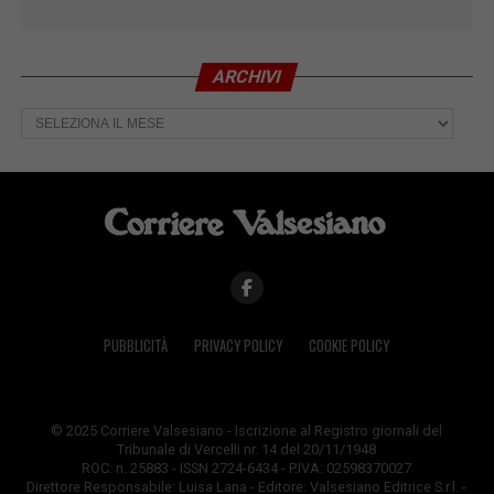
ARCHIVI
Archivi
PUBBLICITÀ
PRIVACY POLICY
COOKIE POLICY
© 2025 Corriere Valsesiano - Iscrizione al Registro giornali del
Tribunale di Vercelli nr. 14 del 20/11/1948
ROC: n. 25883 - ISSN 2724-6434 - P.IVA: 02598370027
Direttore Responsabile: Luisa Lana - Editore: Valsesiano Editrice S.r.l. -