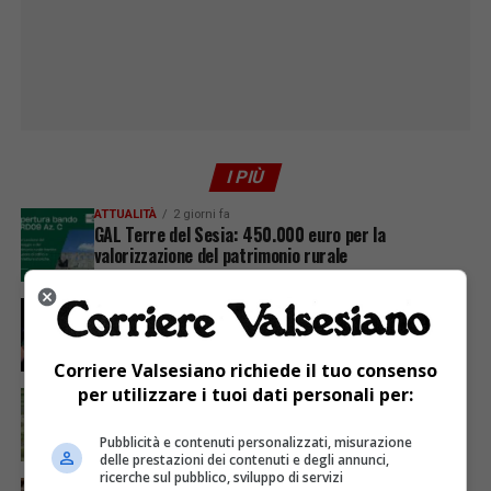
I PIÙ
ATTUALITÀ
2 giorni fa
GAL Terre del Sesia: 450.000 euro per la
valorizzazione del patrimonio rurale
ATTUALITÀ
6 giorni fa
Sabato 8 agosto in piazza a Varallo Gran Galà Lirico
Corriere Valsesiano richiede il tuo consenso
per utilizzare i tuoi dati personali per:
ATTUALITÀ
7 giorni fa
Siccità, Gattinara chiede il riconoscimento dello
stato di calamità naturale
Pubblicità e contenuti personalizzati, misurazione
delle prestazioni dei contenuti e degli annunci,
ricerche sul pubblico, sviluppo di servizi
ATTUALITÀ
6 giorni fa