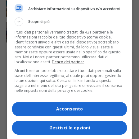
Concluso il Master Gessi Summer Excellence 2026
Archiviare informazioni su dispositivo e/o accedervi
Scopri di più
ATTUALITÀ
6 giorni fa
Festa Walser delle genti valsesiane quinta edizione
I tuoi dati personali verranno trattati da 431 partner e le
informazioni raccolte dal tuo dispositivo (come cookie,
identificatori univoci e altri dati del dispositivo) potrebbero
essere condivise con questi ultimi, da loro visualizzate e
memorizzate oppure essere usate nello specifico da questo
sito. Noi e i nostri partner potremmo utilizzare dati di
PUBBLICITÀ
localizzazione esatti.
Elenco dei partner
.
Alcuni fornitori potrebbero trattare i tuoi dati personali sulla
base dell'interesse legittimo, al quale puoi opporti gestendo
le tue opzioni qui sotto. Cerca un link in fondo a questa
pagina o nel menu del sito per gestire o revocare il consenso
nelle impostazioni della privacy e dei cookie.
Acconsento
Gestisci le opzioni