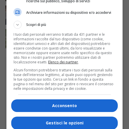
ricerche sul pubblico, sviluppo di servizi
ATTUALITÀ
4 giorni fa
Auguri alla centenaria Piera Rosa Taddia
Archiviare informazioni su dispositivo e/o accedervi
Scopri di più
ATTUALITÀ
4 giorni fa
I tuoi dati personali verranno trattati da 431 partner e le
Siccità, Gattinara chiede il riconoscimento dello
informazioni raccolte dal tuo dispositivo (come cookie,
stato di calamità naturale
identificatori univoci e altri dati del dispositivo) potrebbero
essere condivise con questi ultimi, da loro visualizzate e
memorizzate oppure essere usate nello specifico da questo
sito. Noi e i nostri partner potremmo utilizzare dati di
localizzazione esatti.
Elenco dei partner
.
PUBBLICITÀ
Alcuni fornitori potrebbero trattare i tuoi dati personali sulla
base dell'interesse legittimo, al quale puoi opporti gestendo
le tue opzioni qui sotto. Cerca un link in fondo a questa
pagina o nel menu del sito per gestire o revocare il consenso
nelle impostazioni della privacy e dei cookie.
Acconsento
Gestisci le opzioni