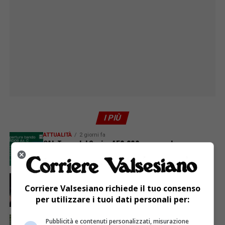
I PIÙ
ATTUALITÀ
2 giorni fa
GAL Terre del Sesia: 450.000 euro per la
valorizzazione del patrimonio rurale
ATTUALITÀ
6 giorni fa
Sabato 8 agosto in piazza a Varallo Gran Galà Lirico
Corriere Valsesiano richiede il tuo consenso
per utilizzare i tuoi dati personali per:
ATTUALITÀ
7 giorni fa
Pubblicità e contenuti personalizzati, misurazione