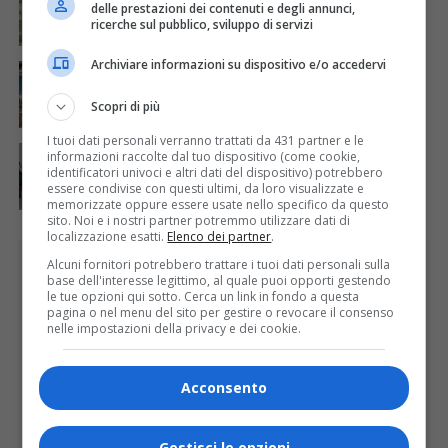
Siccità, Gattinara chiede il riconoscimento dello
delle prestazioni dei contenuti e degli annunci,
stato di calamità naturale
ricerche sul pubblico, sviluppo di servizi
Archiviare informazioni su dispositivo e/o accedervi
ATTUALITÀ
6 giorni fa
Concluso il Master Gessi Summer Excellence 2026
Scopri di più
I tuoi dati personali verranno trattati da 431 partner e le
ATTUALITÀ
6 giorni fa
informazioni raccolte dal tuo dispositivo (come cookie,
Festa Walser delle genti valsesiane quinta edizione
identificatori univoci e altri dati del dispositivo) potrebbero
essere condivise con questi ultimi, da loro visualizzate e
memorizzate oppure essere usate nello specifico da questo
sito. Noi e i nostri partner potremmo utilizzare dati di
localizzazione esatti.
Elenco dei partner
.
PUBBLICITÀ
Alcuni fornitori potrebbero trattare i tuoi dati personali sulla
base dell'interesse legittimo, al quale puoi opporti gestendo
le tue opzioni qui sotto. Cerca un link in fondo a questa
pagina o nel menu del sito per gestire o revocare il consenso
nelle impostazioni della privacy e dei cookie.
Acconsento
Gestisci le opzioni