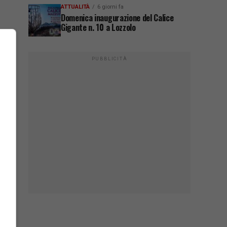
ATTUALITÀ
6 giorni fa
Domenica inaugurazione del Calice
Gigante n. 10 a Lozzolo
PUBBLICITÀ