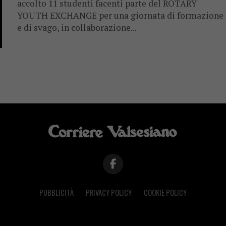
accolto 11 studenti facenti parte del ROTARY
YOUTH EXCHANGE per una giornata di formazione
e di svago, in collaborazione...
PUBBLICITÀ
PRIVACY POLICY
COOKIE POLICY