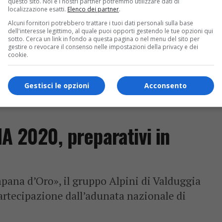
questo sito. Noi e i nostri partner potremmo utilizzare dati di
localizzazione esatti.
Elenco dei partner
.
Alcuni fornitori potrebbero trattare i tuoi dati personali sulla base
dell'interesse legittimo, al quale puoi opporti gestendo le tue opzioni qui
sotto. Cerca un link in fondo a questa pagina o nel menu del sito per
gestire o revocare il consenso nelle impostazioni della privacy e dei
cookie.
Gestisci le opzioni
Acconsento
A 2020, preparativi in
ana d’Oro», il gruppo Alpini di Valduggia
 partecipazione dall’adunata nazionale di