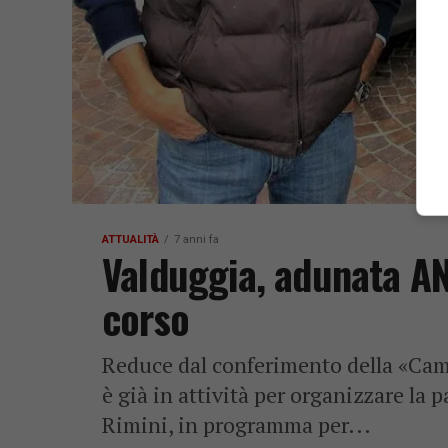
ATTUALITÀ
7 anni fa
Valduggia, adunata AN
corso
Reduce dal conferimento della «Camp
è già in attività per organizzare la
Rimini, in programma per...