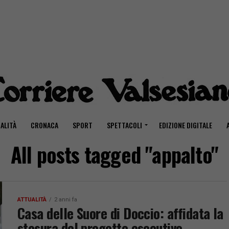
ALITÀ
CRONACA
SPORT
SPETTACOLI
EDIZIONE DIGITALE
All posts tagged "appalto"
ATTUALITÀ
2 anni fa
Casa delle Suore di Doccio: affidata la
stesura del progetto esecutivo