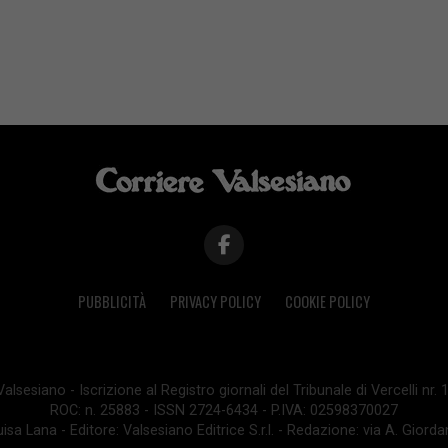
PUBBLICITÀ
PRIVACY POLICY
COOKIE POLICY
lsesiano - Iscrizione al Registro giornali del Tribunale di Vercelli nr.
ROC: n. 25883 - ISSN 2724-6434 - P.IVA: 02598370027
isa Lana - Editore: Valsesiano Editrice S.r.l. - Redazione: via A. Giord