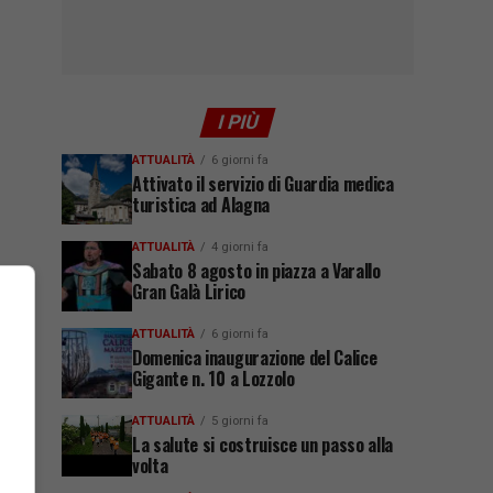
I PIÙ
ATTUALITÀ
6 giorni fa
Attivato il servizio di Guardia medica
turistica ad Alagna
ATTUALITÀ
4 giorni fa
Sabato 8 agosto in piazza a Varallo
Gran Galà Lirico
ATTUALITÀ
6 giorni fa
Domenica inaugurazione del Calice
Gigante n. 10 a Lozzolo
ATTUALITÀ
5 giorni fa
La salute si costruisce un passo alla
volta