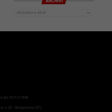
ARCHIVI
Archivi
 14 del 20/11/1948
ano, n.22 - Borgosesia (VC)