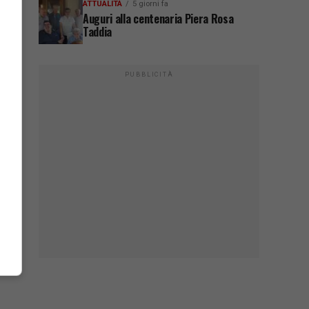
ATTUALITÀ
5 giorni fa
Auguri alla centenaria Piera Rosa
Taddia
PUBBLICITÀ