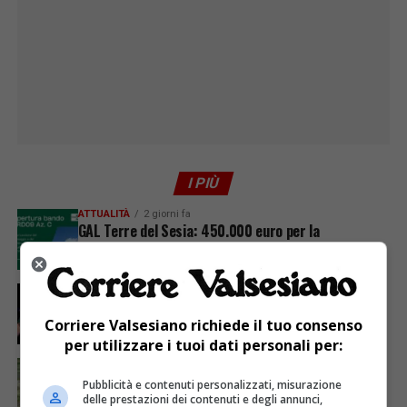
I PIÙ
ATTUALITÀ
2 giorni fa
GAL Terre del Sesia: 450.000 euro per la
valorizzazione del patrimonio rurale
ATTUALITÀ
6 giorni fa
Sabato 8 agosto in piazza a Varallo Gran Galà Lirico
Corriere Valsesiano richiede il tuo consenso
per utilizzare i tuoi dati personali per:
ATTUALITÀ
6 giorni fa
Siccità, Gattinara chiede il riconoscimento dello
Pubblicità e contenuti personalizzati, misurazione
stato di calamità naturale
delle prestazioni dei contenuti e degli annunci,