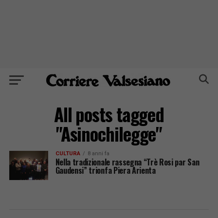
All posts tagged
"Asinochilegge"
CULTURA
8 anni fa
Nella tradizionale rassegna “Trè Rosi par San
Gaudensi” trionfa Piera Arienta