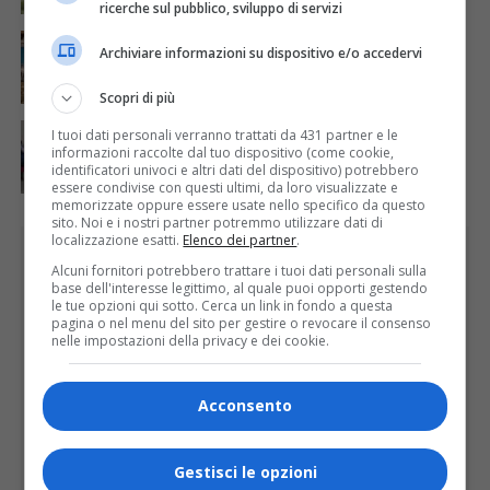
ricerche sul pubblico, sviluppo di servizi
ATTUALITÀ
6 giorni fa
Archiviare informazioni su dispositivo e/o accedervi
Concluso il Master Gessi Summer Excellence 2026
Scopri di più
ATTUALITÀ
5 giorni fa
I tuoi dati personali verranno trattati da 431 partner e le
Festa Walser delle genti valsesiane quinta edizione
informazioni raccolte dal tuo dispositivo (come cookie,
identificatori univoci e altri dati del dispositivo) potrebbero
essere condivise con questi ultimi, da loro visualizzate e
memorizzate oppure essere usate nello specifico da questo
sito. Noi e i nostri partner potremmo utilizzare dati di
localizzazione esatti.
Elenco dei partner
.
PUBBLICITÀ
Alcuni fornitori potrebbero trattare i tuoi dati personali sulla
base dell'interesse legittimo, al quale puoi opporti gestendo
le tue opzioni qui sotto. Cerca un link in fondo a questa
pagina o nel menu del sito per gestire o revocare il consenso
nelle impostazioni della privacy e dei cookie.
Acconsento
Gestisci le opzioni