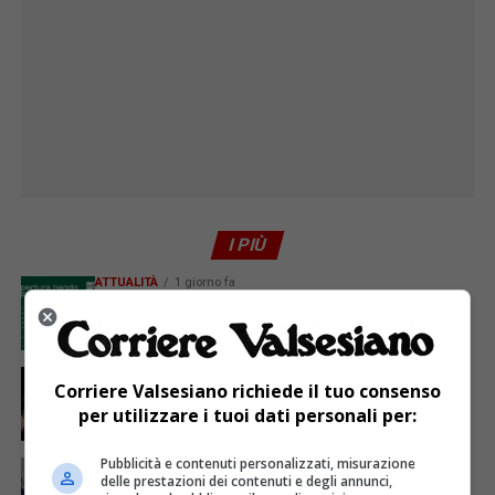
I PIÙ
ATTUALITÀ
1 giorno fa
GAL Terre del Sesia: 450.000 euro per la
valorizzazione del patrimonio rurale
ATTUALITÀ
5 giorni fa
Corriere Valsesiano richiede il tuo consenso
Sabato 8 agosto in piazza a Varallo Gran Galà Lirico
per utilizzare i tuoi dati personali per:
Pubblicità e contenuti personalizzati, misurazione
ATTUALITÀ
5 giorni fa
Festa Walser delle genti valsesiane quinta edizione
delle prestazioni dei contenuti e degli annunci,