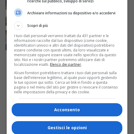
ricerche sul pubblico, sviluppo di servizi
Archiviare informazioni su dispositivo e/o accedervi
ATTUALITÀ
7 giorni fa
La salute si costruisce un passo alla volta
Scopri di più
ATTUALITÀ
6 giorni fa
I tuoi dati personali verranno trattati da 431 partner e le
Auguri alla centenaria Piera Rosa Taddia
informazioni raccolte dal tuo dispositivo (come cookie,
identificatori univoci e altri dati del dispositivo) potrebbero
essere condivise con questi ultimi, da loro visualizzate e
memorizzate oppure essere usate nello specifico da questo
sito. Noi e i nostri partner potremmo utilizzare dati di
localizzazione esatti.
Elenco dei partner
.
PUBBLICITÀ
Alcuni fornitori potrebbero trattare i tuoi dati personali sulla
base dell'interesse legittimo, al quale puoi opporti gestendo
le tue opzioni qui sotto. Cerca un link in fondo a questa
pagina o nel menu del sito per gestire o revocare il consenso
nelle impostazioni della privacy e dei cookie.
Acconsento
Gestisci le opzioni