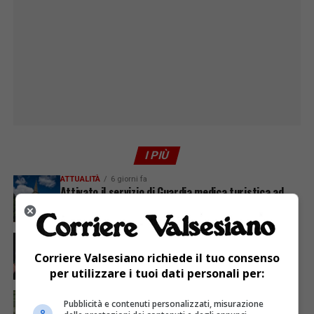
I PIÙ
ATTUALITÀ
6 giorni fa
Attivato il servizio di Guardia medica turistica ad
Alagna
ATTUALITÀ
4 giorni fa
Sabato 8 agosto in piazza a Varallo Gran Galà Lirico
Corriere Valsesiano richiede il tuo consenso
per utilizzare i tuoi dati personali per:
ATTUALITÀ
4 giorni fa
Pubblicità e contenuti personalizzati, misurazione
Siccità, Gattinara chiede il riconoscimento dello