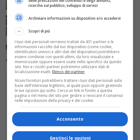
delle prestazioni dei contenuti e degli annunci,
stato di calamità naturale
ricerche sul pubblico, sviluppo di servizi
ATTUALITÀ
4 giorni fa
Archiviare informazioni su dispositivo e/o accedervi
Concluso il Master Gessi Summer Excellence 2026
Scopri di più
I tuoi dati personali verranno trattati da 431 partner e le
ATTUALITÀ
7 giorni fa
informazioni raccolte dal tuo dispositivo (come cookie,
In biblioteca a Varallo inaugurazione della mostra
identificatori univoci e altri dati del dispositivo) potrebbero
fotografica di Sergio Lombardi
essere condivise con questi ultimi, da loro visualizzate e
memorizzate oppure essere usate nello specifico da questo
sito. Noi e i nostri partner potremmo utilizzare dati di
localizzazione esatti.
Elenco dei partner
.
PUBBLICITÀ
Alcuni fornitori potrebbero trattare i tuoi dati personali sulla
base dell'interesse legittimo, al quale puoi opporti gestendo
le tue opzioni qui sotto. Cerca un link in fondo a questa
pagina o nel menu del sito per gestire o revocare il consenso
nelle impostazioni della privacy e dei cookie.
Acconsento
Gestisci le opzioni