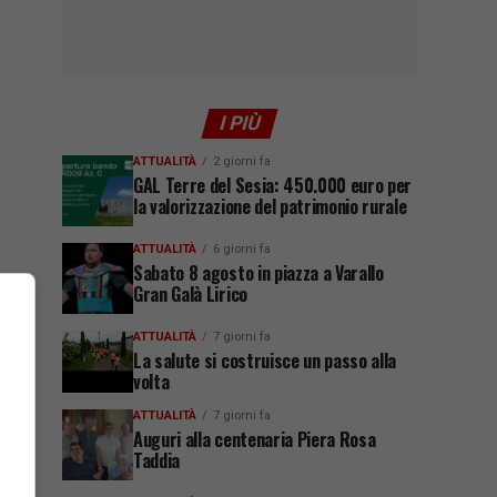
I PIÙ
ATTUALITÀ
2 giorni fa
GAL Terre del Sesia: 450.000 euro per
la valorizzazione del patrimonio rurale
ATTUALITÀ
6 giorni fa
Sabato 8 agosto in piazza a Varallo
Gran Galà Lirico
ATTUALITÀ
7 giorni fa
La salute si costruisce un passo alla
volta
ATTUALITÀ
7 giorni fa
Auguri alla centenaria Piera Rosa
Taddia