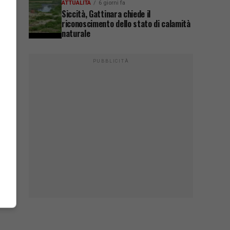
ATTUALITÀ
6 giorni fa
Siccità, Gattinara chiede il
riconoscimento dello stato di calamità
naturale
PUBBLICITÀ