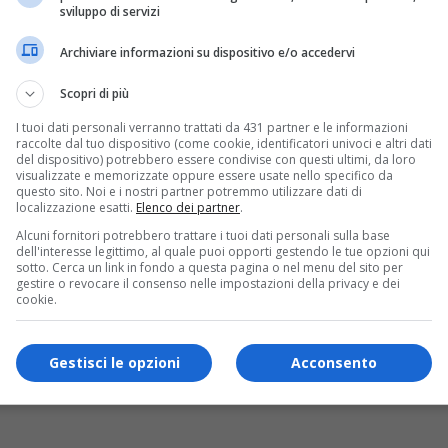
possibili shock, colpi di...
sviluppo di servizi
Archiviare informazioni su dispositivo e/o accedervi
Scopri di più
I tuoi dati personali verranno trattati da 431 partner e le informazioni
raccolte dal tuo dispositivo (come cookie, identificatori univoci e altri dati
del dispositivo) potrebbero essere condivise con questi ultimi, da loro
visualizzate e memorizzate oppure essere usate nello specifico da
questo sito. Noi e i nostri partner potremmo utilizzare dati di
localizzazione esatti.
Elenco dei partner
.
Alcuni fornitori potrebbero trattare i tuoi dati personali sulla base
dell'interesse legittimo, al quale puoi opporti gestendo le tue opzioni qui
sotto. Cerca un link in fondo a questa pagina o nel menu del sito per
gestire o revocare il consenso nelle impostazioni della privacy e dei
cookie.
Gestisci le opzioni
Acconsento