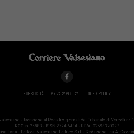
PUBBLICITÀ
PRIVACY POLICY
COOKIE POLICY
lsesiano - Iscrizione al Registro giornali del Tribunale di Vercelli nr.
ROC: n. 25883 - ISSN 2724-6434 - P.IVA: 02598370027
isa Lana - Editore: Valsesiano Editrice S.r.l. - Redazione: via A. Giord