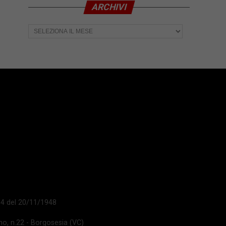
ARCHIVI
Archivi
 14 del 20/11/1948
ano, n.22 - Borgosesia (VC)