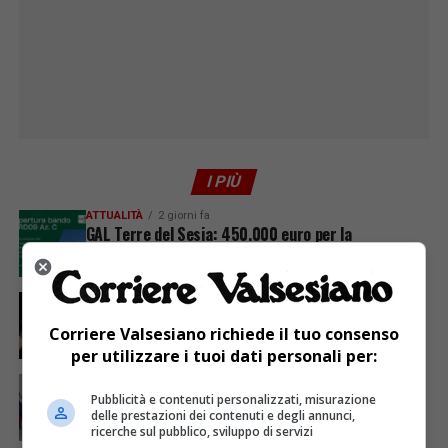
I PIÙ
ATTUALITÀ
2 giorni fa
GAL Terre del Sesia: 450.000 euro per la
valorizzazione del patrimonio rurale
ATTUALITÀ
6 giorni fa
Sabato 8 agosto in piazza a Varallo Gran Galà Lirico
Corriere Valsesiano richiede il tuo consenso
per utilizzare i tuoi dati personali per:
ATTUALITÀ
5 giorni fa
Festa Walser delle genti valsesiane quinta edizione
Pubblicità e contenuti personalizzati, misurazione
delle prestazioni dei contenuti e degli annunci,
ricerche sul pubblico, sviluppo di servizi