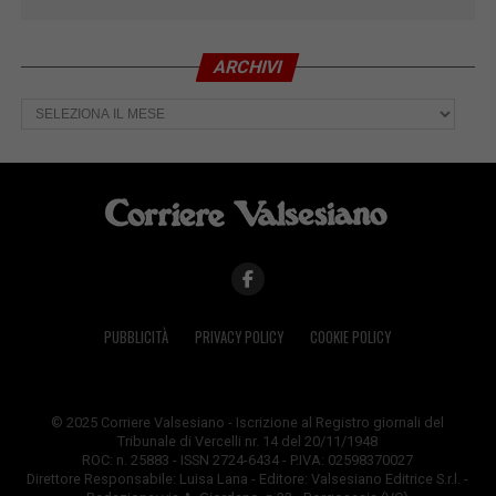
ARCHIVI
Archivi
PUBBLICITÀ
PRIVACY POLICY
COOKIE POLICY
© 2025 Corriere Valsesiano - Iscrizione al Registro giornali del
Tribunale di Vercelli nr. 14 del 20/11/1948
ROC: n. 25883 - ISSN 2724-6434 - P.IVA: 02598370027
Direttore Responsabile: Luisa Lana - Editore: Valsesiano Editrice S.r.l. -