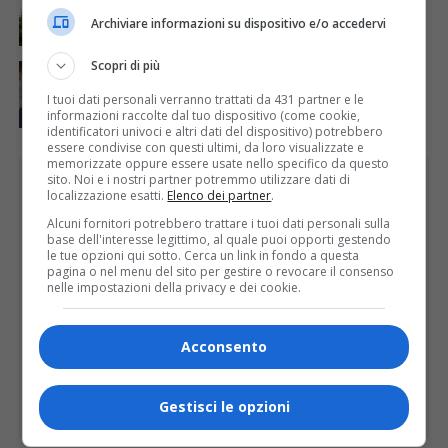
ATTUALITÀ
7 giorni fa
Archiviare informazioni su dispositivo e/o accedervi
La salute si costruisce un passo alla volta
Scopri di più
ATTUALITÀ
7 giorni fa
Auguri alla centenaria Piera Rosa Taddia
I tuoi dati personali verranno trattati da 431 partner e le
informazioni raccolte dal tuo dispositivo (come cookie,
identificatori univoci e altri dati del dispositivo) potrebbero
essere condivise con questi ultimi, da loro visualizzate e
memorizzate oppure essere usate nello specifico da questo
PUBBLICITÀ
sito. Noi e i nostri partner potremmo utilizzare dati di
localizzazione esatti.
Elenco dei partner
.
Alcuni fornitori potrebbero trattare i tuoi dati personali sulla
base dell'interesse legittimo, al quale puoi opporti gestendo
le tue opzioni qui sotto. Cerca un link in fondo a questa
pagina o nel menu del sito per gestire o revocare il consenso
nelle impostazioni della privacy e dei cookie.
Acconsento
Gestisci le opzioni