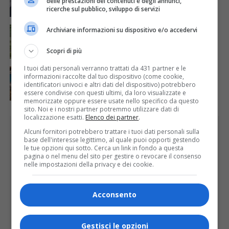
delle prestazioni dei contenuti e degli annunci,
ricerche sul pubblico, sviluppo di servizi
ATTUALITÀ
5 giorni fa
Archiviare informazioni su dispositivo e/o accedervi
Siccità, Gattinara chiede il riconoscimento dello
stato di calamità naturale
Scopri di più
I tuoi dati personali verranno trattati da 431 partner e le
ATTUALITÀ
5 giorni fa
informazioni raccolte dal tuo dispositivo (come cookie,
Concluso il Master Gessi Summer Excellence 2026
identificatori univoci e altri dati del dispositivo) potrebbero
essere condivise con questi ultimi, da loro visualizzate e
memorizzate oppure essere usate nello specifico da questo
sito. Noi e i nostri partner potremmo utilizzare dati di
localizzazione esatti.
Elenco dei partner
.
PUBBLICITÀ
Alcuni fornitori potrebbero trattare i tuoi dati personali sulla
base dell'interesse legittimo, al quale puoi opporti gestendo
le tue opzioni qui sotto. Cerca un link in fondo a questa
pagina o nel menu del sito per gestire o revocare il consenso
nelle impostazioni della privacy e dei cookie.
Acconsento
Gestisci le opzioni