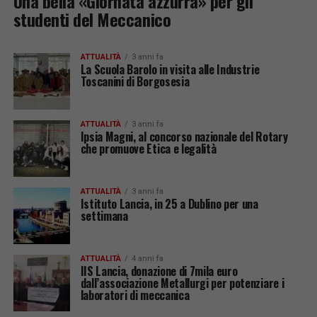
Una bella «Giornata azzurra» per gli
studenti del Meccanico
ATTUALITÀ
3 anni fa
La Scuola Barolo in visita alle Industrie
Toscanini di Borgosesia
ATTUALITÀ
3 anni fa
Ipsia Magni, al concorso nazionale del Rotary
che promuove Etica e legalità
ATTUALITÀ
3 anni fa
Istituto Lancia, in 25 a Dublino per una
settimana
ATTUALITÀ
4 anni fa
IIS Lancia, donazione di 7mila euro
dall’associazione Metallurgi per potenziare i
laboratori di meccanica