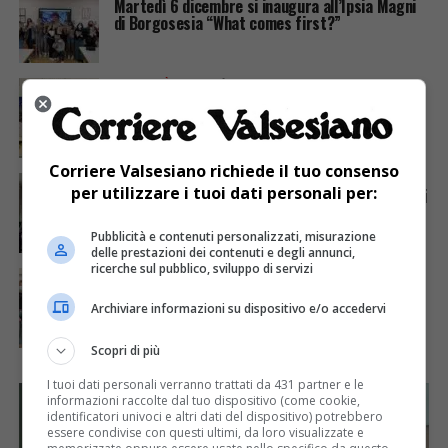
Martedì 6 dicembre si inaugura all’Ipsia Magni
di Borgosesia “What comes first?”
ATTUALITÀ
4 anni fa
Continuano gli open day all’IIS Lancia
Corriere Valsesiano richiede il tuo consenso
ATTUALITÀ
4 anni fa
per utilizzare i tuoi dati personali per:
Il Lancia ai campionati studenteschi del cross di
atletica
Pubblicità e contenuti personalizzati, misurazione
delle prestazioni dei contenuti e degli annunci,
ricerche sul pubblico, sviluppo di servizi
ATTUALITÀ
4 anni fa
Ipsia, workshop sul controllo qualità per le
ragazze di IV moda presso l’azienda Loro Piana
Archiviare informazioni su dispositivo e/o accedervi
Scopri di più
I tuoi dati personali verranno trattati da 431 partner e le
informazioni raccolte dal tuo dispositivo (come cookie,
identificatori univoci e altri dati del dispositivo) potrebbero
essere condivise con questi ultimi, da loro visualizzate e