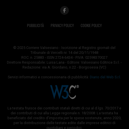
PUBBLICITÀ
PRIVACY POLICY
COOKIE POLICY
© 2025 Corriere Valsesiano - Iscrizione al Registro giornali del
Tribunale di Vercelli nr. 14 del 20/11/1948
ROC: n. 25883 - ISSN 2724-6434 - P.IVA: 02598370027
Direttore Responsabile: Luisa Lana - Editore: Valsesiano Editrice S.r.l. -
Redazione: via A. Giordano, n.22 - Borgosesia (VC)
Servizi informatici e concessionaria di pubblicità:
Diario del Web S.r.l.
La testata fruisce dei contributi statali diretti di cui al d.lgs. 70/2017 e
dei contributi di cui alla Legge regionale n. 18/2008. La testata ha
beneficiato del credito d'imposta per le spese sostenute, anno 2020,
per la distribuzione delle testate edite dalle imprese editrici di
quotidiani e periodici.