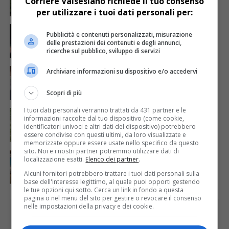
Corriere Valsesiano richiede il tuo consenso
Alagna
per utilizzare i tuoi dati personali per:
ATTUALITÀ
5 giorni fa
Pubblicità e contenuti personalizzati, misurazione
Sabato 8 agosto in piazza a Varallo Gran Galà Lirico
delle prestazioni dei contenuti e degli annunci,
ricerche sul pubblico, sviluppo di servizi
ATTUALITÀ
6 giorni fa
Archiviare informazioni su dispositivo e/o accedervi
Auguri alla centenaria Piera Rosa Taddia
Scopri di più
I tuoi dati personali verranno trattati da 431 partner e le
ATTUALITÀ
5 giorni fa
informazioni raccolte dal tuo dispositivo (come cookie,
Siccità, Gattinara chiede il riconoscimento dello
identificatori univoci e altri dati del dispositivo) potrebbero
stato di calamità naturale
essere condivise con questi ultimi, da loro visualizzate e
memorizzate oppure essere usate nello specifico da questo
sito. Noi e i nostri partner potremmo utilizzare dati di
ATTUALITÀ
5 giorni fa
localizzazione esatti.
Elenco dei partner
.
Concluso il Master Gessi Summer Excellence 2026
Alcuni fornitori potrebbero trattare i tuoi dati personali sulla
base dell'interesse legittimo, al quale puoi opporti gestendo
le tue opzioni qui sotto. Cerca un link in fondo a questa
pagina o nel menu del sito per gestire o revocare il consenso
nelle impostazioni della privacy e dei cookie.
PUBBLICITÀ