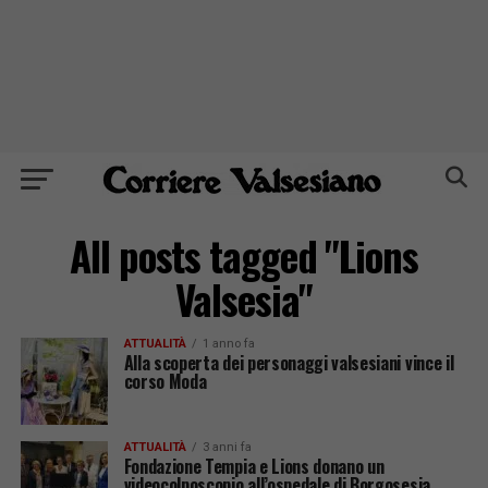
All posts tagged "Lions
Valsesia"
ATTUALITÀ
1 anno fa
Alla scoperta dei personaggi valsesiani vince il
corso Moda
ATTUALITÀ
3 anni fa
Fondazione Tempia e Lions donano un
videocolposcopio all’ospedale di Borgosesia