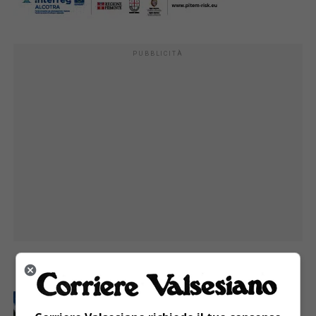
PUBBLICITÀ
I PIÙ
ATTUALITÀ
7 giorni fa
Attivato il servizio di Guardia medica turistica ad