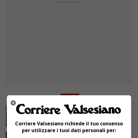
PUBBLICITÀ
I PIÙ
ATTUALITÀ
1 giorno fa
GAL Terre del Sesia: 450.000 euro per la
valorizzazione del patrimonio rurale
Corriere Valsesiano richiede il tuo consenso
per utilizzare i tuoi dati personali per:
ATTUALITÀ
5 giorni fa