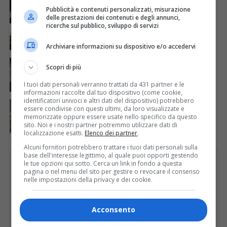
Sabato 8 agosto in piazza a Varallo Gran Galà Lirico
Pubblicità e contenuti personalizzati, misurazione
delle prestazioni dei contenuti e degli annunci,
ricerche sul pubblico, sviluppo di servizi
ATTUALITÀ
6 giorni fa
La salute si costruisce un passo alla volta
Archiviare informazioni su dispositivo e/o accedervi
ATTUALITÀ
6 giorni fa
Scopri di più
Auguri alla centenaria Piera Rosa Taddia
I tuoi dati personali verranno trattati da 431 partner e le
informazioni raccolte dal tuo dispositivo (come cookie,
identificatori univoci e altri dati del dispositivo) potrebbero
ATTUALITÀ
5 giorni fa
essere condivise con questi ultimi, da loro visualizzate e
Siccità, Gattinara chiede il riconoscimento dello
memorizzate oppure essere usate nello specifico da questo
stato di calamità naturale
sito. Noi e i nostri partner potremmo utilizzare dati di
localizzazione esatti.
Elenco dei partner
.
Alcuni fornitori potrebbero trattare i tuoi dati personali sulla
base dell'interesse legittimo, al quale puoi opporti gestendo
PUBBLICITÀ
le tue opzioni qui sotto. Cerca un link in fondo a questa
pagina o nel menu del sito per gestire o revocare il consenso
nelle impostazioni della privacy e dei cookie.
Acconsento