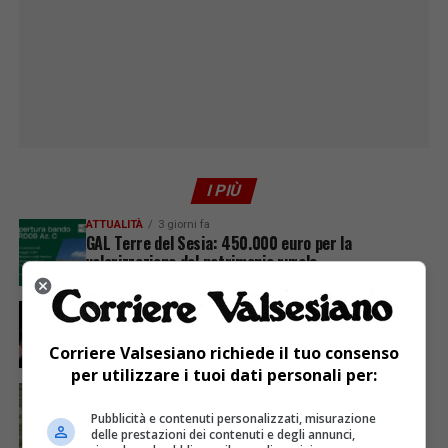
I PIÙ
ATTUALITÀ
3 giorni fa
GAL Terre del Sesia: 450.000 euro per la
valorizzazione del patrimonio rurale
ATTUALITÀ
7 giorni fa
Sabato 8 agosto in piazza a Varallo Gran Galà Lirico
Corriere Valsesiano richiede il tuo consenso
per utilizzare i tuoi dati personali per:
ATTUALITÀ
7 giorni fa
Siccità, Gattinara chiede il riconoscimento dello
Pubblicità e contenuti personalizzati, misurazione
stato di calamità naturale
delle prestazioni dei contenuti e degli annunci,