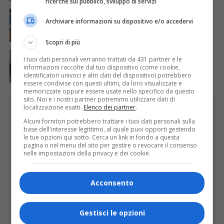
ricerche sul pubblico, sviluppo di servizi
ATTUALITÀ
7 giorni fa
Concluso il Master Gessi Summer Excellence 2026
Archiviare informazioni su dispositivo e/o accedervi
Scopri di più
ATTUALITÀ
6 giorni fa
I tuoi dati personali verranno trattati da 431 partner e le
Festa Walser delle genti valsesiane quinta edizione
informazioni raccolte dal tuo dispositivo (come cookie,
identificatori univoci e altri dati del dispositivo) potrebbero
essere condivise con questi ultimi, da loro visualizzate e
memorizzate oppure essere usate nello specifico da questo
sito. Noi e i nostri partner potremmo utilizzare dati di
PUBBLICITÀ
localizzazione esatti.
Elenco dei partner
.
Alcuni fornitori potrebbero trattare i tuoi dati personali sulla
base dell'interesse legittimo, al quale puoi opporti gestendo
le tue opzioni qui sotto. Cerca un link in fondo a questa
pagina o nel menu del sito per gestire o revocare il consenso
nelle impostazioni della privacy e dei cookie.
Acconsento
Gestisci le opzioni