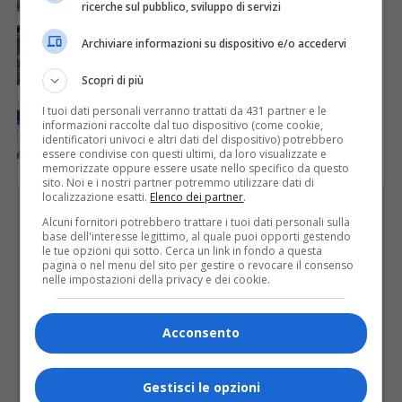
ricerche sul pubblico, sviluppo di servizi
ATTUALITÀ
3 giorni fa
Archiviare informazioni su dispositivo e/o accedervi
Concluso il Master Gessi Summer Excellence 2026
Scopri di più
ATTUALITÀ
7 giorni fa
I tuoi dati personali verranno trattati da 431 partner e le
In biblioteca a Varallo inaugurazione della mostra
informazioni raccolte dal tuo dispositivo (come cookie,
fotografica di Sergio Lombardi
identificatori univoci e altri dati del dispositivo) potrebbero
essere condivise con questi ultimi, da loro visualizzate e
memorizzate oppure essere usate nello specifico da questo
sito. Noi e i nostri partner potremmo utilizzare dati di
localizzazione esatti.
Elenco dei partner
.
PUBBLICITÀ
Alcuni fornitori potrebbero trattare i tuoi dati personali sulla
base dell'interesse legittimo, al quale puoi opporti gestendo
le tue opzioni qui sotto. Cerca un link in fondo a questa
pagina o nel menu del sito per gestire o revocare il consenso
nelle impostazioni della privacy e dei cookie.
Acconsento
Gestisci le opzioni