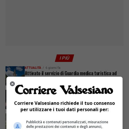
I PIÙ
ATTUALITÀ
6 giorni fa
Attivato il servizio di Guardia medica turistica ad
Alagna
ATTUALITÀ
3 giorni fa
Sabato 8 agosto in piazza a Varallo Gran Galà Lirico
Corriere Valsesiano richiede il tuo consenso
per utilizzare i tuoi dati personali per:
ATTUALITÀ
4 giorni fa
Siccità, Gattinara chiede il riconoscimento dello
Pubblicità e contenuti personalizzati, misurazione
stato di calamità naturale
delle prestazioni dei contenuti e degli annunci,